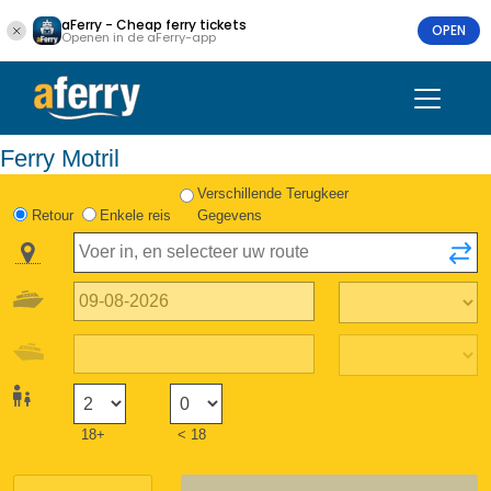
aFerry - Cheap ferry tickets
OPEN
Openen in de aFerry-app
Ferry Motril
Verschillende Terugkeer
Retour
Enkele reis
Gegevens
18+
< 18