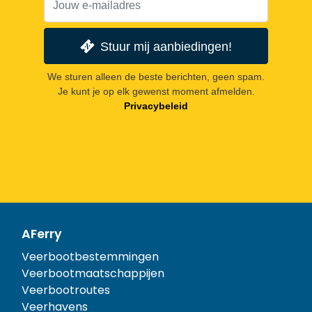
Stuur mij aanbiedingen!
We sturen alleen de beste berichten, geen spam.
Je kunt je op elk gewenst moment afmelden.
Privacybeleid
AFerry
Veerbootbestemmingen
Veerbootmaatschappijen
Veerbootroutes
Veerhavens