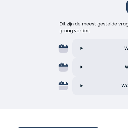
Dit zijn de meest gestelde vr
graag verder.
W
W
Wa