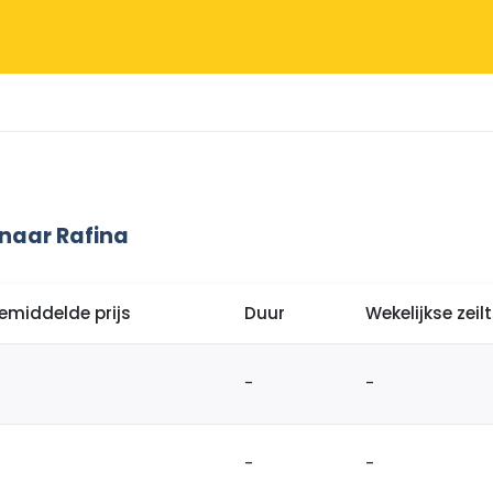
naar Rafina
emiddelde prijs
Duur
Wekelijkse zei
-
-
-
-