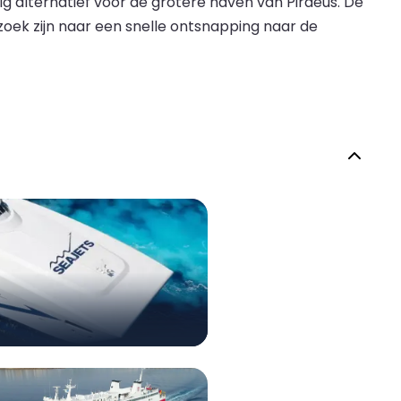
ig alternatief voor de grotere haven van Piraeus. De
zoek zijn naar een snelle ontsnapping naar de