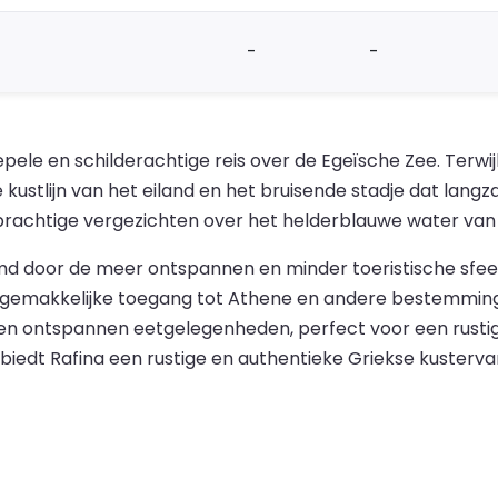
-
-
ele en schilderachtige reis over de Egeïsche Zee. Terwi
 kustlijn van het eiland en het bruisende stadje dat lang
 prachtige vergezichten over het helderblauwe water van
md door de meer ontspannen en minder toeristische sfeer
t gemakkelijke toegang tot Athene en andere bestemming
ls en ontspannen eetgelegenheden, perfect voor een rusti
iedt Rafina een rustige en authentieke Griekse kustervar