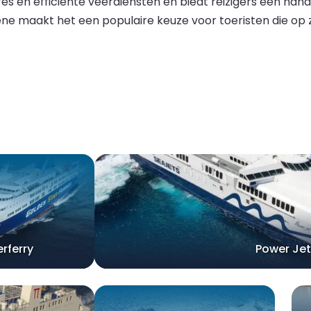
és en efficiënte veerdiensten en biedt reizigers een hand
ene maakt het een populaire keuze voor toeristen die op 
rferry
Power Jet