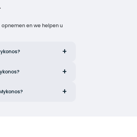
act opnemen en we helpen u
 Mykonos?
Mykonos?
t Mykonos?