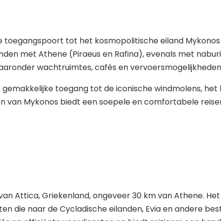
e toegangspoort tot het kosmopolitische eiland Mykono
den met Athene (Piraeus en Rafina), evenals met naburige
aaronder wachtruimtes, cafés en vervoersmogelijkheden z
 gemakkelijke toegang tot de iconische windmolens, het
ven van Mykonos biedt een soepele en comfortabele reise
van Attica, Griekenland, ongeveer 30 km van Athene. Het 
en die naar de Cycladische eilanden, Evia en andere bes