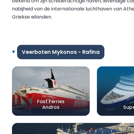
bekend om zijn schilderachtige haven, levendige caf
nabijheid van de internationale luchthaven van Ath
Griekse eilanden.
Veerboten Mykonos - Rafina
Fast Ferries
Andros
Supe