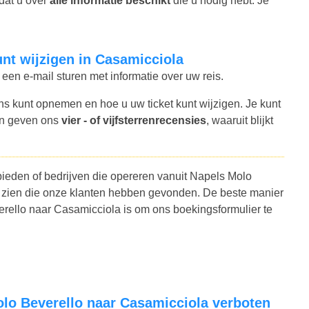
dat u over
alle informatie beschikt
die u nodig hebt. Je
kunt wijzigen in Casamicciola
 een e-mail sturen met informatie over uw reis.
ns kunt opnemen en hoe u uw ticket kunt wijzigen. Je kunt
en geven ons
vier - of vijfsterrenrecensies
, waaruit blijkt
bieden of bedrijven die opereren vanuit Napels Molo
en zien die onze klanten hebben gevonden. De beste manier
rello naar Casamicciola is om ons boekingsformulier te
Molo Beverello naar Casamicciola verboten