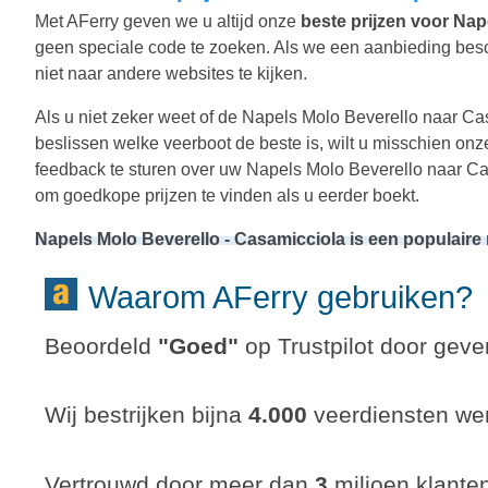
Met AFerry geven we u altijd onze
beste prijzen voor Nap
geen speciale code te zoeken. Als we een aanbieding besch
niet naar andere websites te kijken.
Als u niet zeker weet of de Napels Molo Beverello naar Casa
beslissen welke veerboot de beste is, wilt u misschien on
feedback te sturen over uw Napels Molo Beverello naar Cas
om goedkope prijzen te vinden als u eerder boekt.
Napels Molo Beverello - Casamicciola is een populaire
Waarom AFerry gebruiken?
Beoordeld
"
Goed
"
op Trustpilot door gever
Wij bestrijken bijna
4.000
veerdiensten wer
Vertrouwd door meer dan
3
miljoen klante