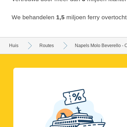
We behandelen
1,5
miljoen ferry overtocht
Huis
Routes
Napels Molo Beverello - 