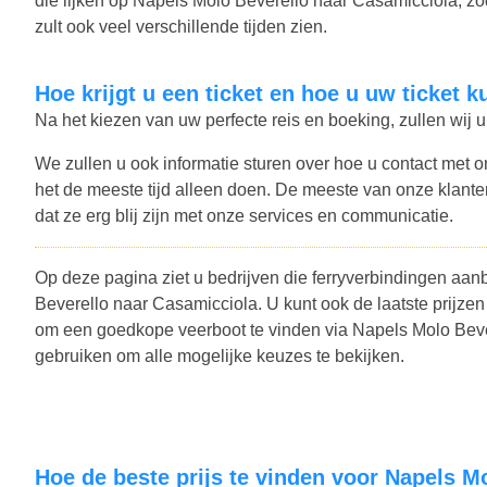
die lijken op Napels Molo Beverello naar Casamicciola, zo
zult ook veel verschillende tijden zien.
Hoe krijgt u een ticket en hoe u uw ticket 
Na het kiezen van uw perfecte reis en boeking, zullen wij u
We zullen u ook informatie sturen over hoe u contact met o
het de meeste tijd alleen doen. De meeste van onze klant
dat ze erg blij zijn met onze services en communicatie.
Op deze pagina ziet u bedrijven die ferryverbindingen aan
Beverello naar Casamicciola. U kunt ook de laatste prijz
om een goedkope veerboot te vinden via Napels Molo Beve
gebruiken om alle mogelijke keuzes te bekijken.
Hoe de beste prijs te vinden voor Napels 