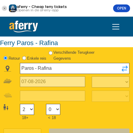
aFerry - Cheap ferry tickets
OPEN
Openen in de aFerry-app
Ferry Paros - Rafina
Verschillende Terugkeer
Retour
Enkele reis
Gegevens
18+
< 18