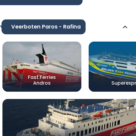
Veerboten Paros - Rafina
Fast Ferries
Andros
Superexp