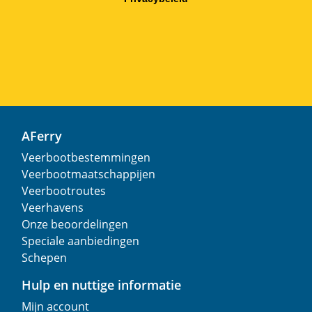
AFerry
Veerbootbestemmingen
Veerbootmaatschappijen
Veerbootroutes
Veerhavens
Onze beoordelingen
Speciale aanbiedingen
Schepen
Hulp en nuttige informatie
Mijn account