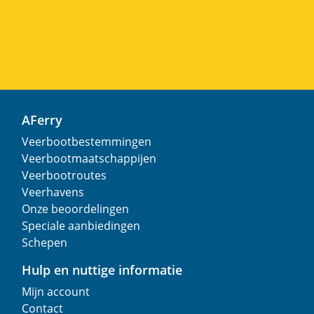
AFerry
Veerbootbestemmingen
Veerbootmaatschappijen
Veerbootroutes
Veerhavens
Onze beoordelingen
Speciale aanbiedingen
Schepen
Hulp en nuttige informatie
Mijn account
Contact