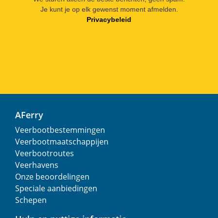
Je kunt je op elk gewenst moment afmelden.
Privacybeleid
AFerry
Veerbootbestemmingen
Veerbootmaatschappijen
Veerbootroutes
Veerhavens
Onze beoordelingen
Speciale aanbiedingen
Schepen