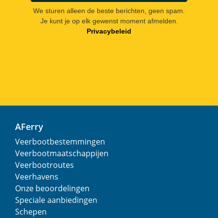
We sturen alleen de beste berichten, geen spam.
Je kunt je op elk gewenst moment afmelden.
Privacybeleid
AFerry
Veerbootbestemmingen
Veerbootmaatschappijen
Veerbootroutes
Veerhavens
Onze beoordelingen
Speciale aanbiedingen
Schepen