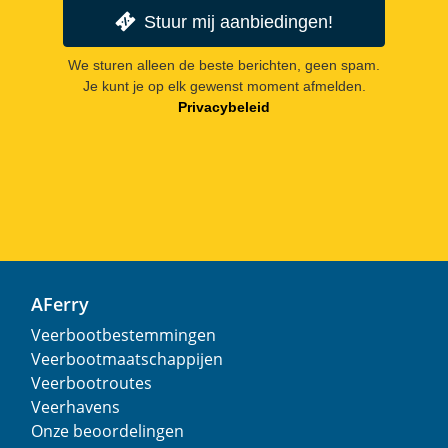
Stuur mij aanbiedingen!
We sturen alleen de beste berichten, geen spam.
Je kunt je op elk gewenst moment afmelden.
Privacybeleid
AFerry
Veerbootbestemmingen
Veerbootmaatschappijen
Veerbootroutes
Veerhavens
Onze beoordelingen