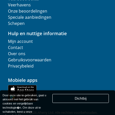
Veerhavens
Onze beoordelingen
Speciale aanbiedingen
Schepen
Hulp en nuttige informatie
Mijn account
Contact
Over ons
Gebruiksvoorwaarden
Privacybeleid
Mobiele apps
Door onze site te gebruiken, gaat u
Dichtbij
akkoord met het gebruik van
cookies en vergelijkbare
technologie�n. Om deze uit te
schakelen, leest u onze
© 1977-
2026
AFerry Ltd. Alle rechten voorbehouden.