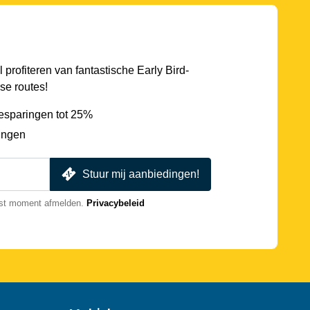
l profiteren van fantastische Early Bird-
se routes!
esparingen tot 25%
ingen
Stuur mij aanbiedingen!
nst moment afmelden.
Privacybeleid