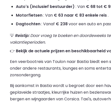
Auto's (inclusief bestuurder)
: Van
€ 68 tot € 9
Motorfietsen
: Van
€ 63 naar € 83 enkele reis
.
Dagtochten
: Vanaf
€ 238
voor een auto en pass
💡
Reistip:
Door vroeg te boeken en doordeweeks te re
vakantieperioden.
👉
Bekijk de actuele prijzen en beschikbaarheid v
Een veerbootreis van Toulon naar Bastia biedt een
onder andere restaurants, lounges en soms entertain
zonsondergang.
Bij aankomst in Bastia wordt u begroet door een h
geplaveide straatjes, kleurrijke huizen en beziensw
bergen en wijngaarden van Corsica. Taxi's, autoverh