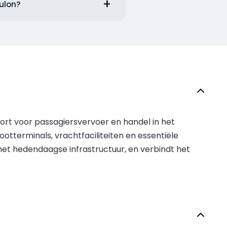
oulon?
oort voor passagiersvervoer en handel in het
tterminals, vrachtfaciliteiten en essentiële
met hedendaagse infrastructuur, en verbindt het