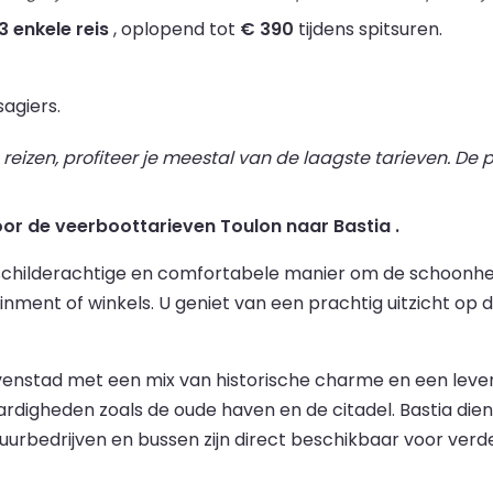
3 enkele reis
, oplopend tot
€ 390
tijdens spitsuren.
agiers.
izen, profiteer je meestal van de laagste tarieven. De pr
oor de veerboottarieven Toulon naar Bastia .
 schilderachtige en comfortabele manier om de schoonhei
ment of winkels. U geniet van een prachtig uitzicht op d
avenstad met een mix van historische charme en een leve
aardigheden zoals de oude haven en de citadel. Bastia die
uurbedrijven en bussen zijn direct beschikbaar voor verde