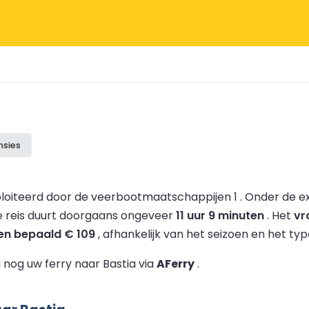
nsies
loiteerd door de veerbootmaatschappijen 1 .
Onder de ex
 reis duurt doorgaans ongeveer
11 uur 9 minuten
.
Het
vr
en bepaald € 109
, afhankelijk van het seizoen en het typ
nog uw ferry naar Bastia via
AFerry
.