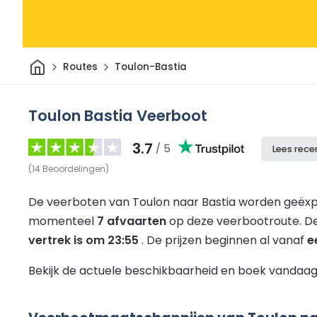
Thuis
Routes
Toulon-Bastia
Toulon Bastia Veerboot
3.7
/ 5
Lees rece
(
14
Beoordelingen
)
De veerboten van Toulon naar Bastia worden geëxp
momenteel
7 afvaarten
op deze veerbootroute.
De
vertrek is om 23:55
.
De prijzen beginnen al vanaf
e
Bekijk de actuele beschikbaarheid en boek vandaag 