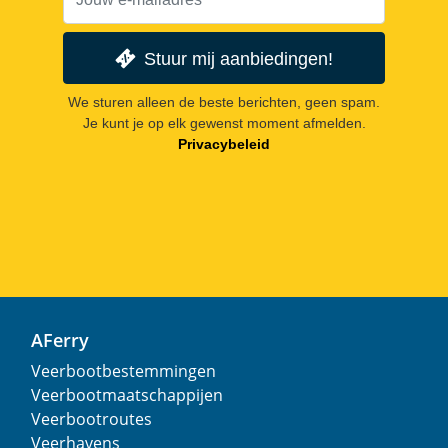
Stuur mij aanbiedingen!
We sturen alleen de beste berichten, geen spam.
Je kunt je op elk gewenst moment afmelden.
Privacybeleid
AFerry
Veerbootbestemmingen
Veerbootmaatschappijen
Veerbootroutes
Veerhavens