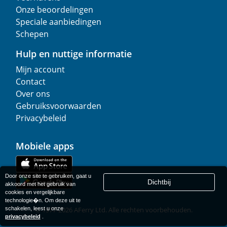
Onze beoordelingen
Speciale aanbiedingen
Schepen
Hulp en nuttige informatie
Mijn account
Contact
Over ons
Gebruiksvoorwaarden
Privacybeleid
Mobiele apps
Door onze site te gebruiken, gaat u
Dichtbij
akkoord met het gebruik van
cookies en vergelijkbare
technologie�n. Om deze uit te
schakelen, leest u onze
© 1977-
2026
AFerry Ltd. Alle rechten voorbehouden.
privacybeleid
.