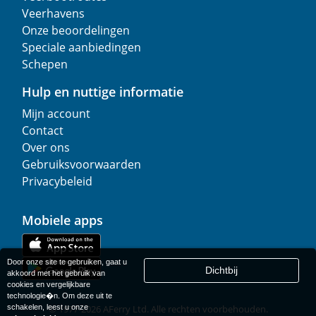
Veerhavens
Onze beoordelingen
Speciale aanbiedingen
Schepen
Hulp en nuttige informatie
Mijn account
Contact
Over ons
Gebruiksvoorwaarden
Privacybeleid
Mobiele apps
Door onze site te gebruiken, gaat u
Dichtbij
akkoord met het gebruik van
cookies en vergelijkbare
technologie�n. Om deze uit te
schakelen, leest u onze
© 1977-
2026
AFerry Ltd. Alle rechten voorbehouden.