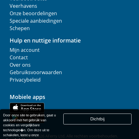
Veerhavens
Onze beoordelingen
Speciale aanbiedingen
Schepen
Hulp en nuttige informatie
Mijn account
Contact
Over ons
Gebruiksvoorwaarden
Privacybeleid
Mobiele apps
Door onze site te gebruiken, gaat u
Dichtbij
akkoord met het gebruik van
cookies en vergelijkbare
technologie�n. Om deze uit te
schakelen, leest u onze
© 1977-
2026
AFerry Ltd. Alle rechten voorbehouden.