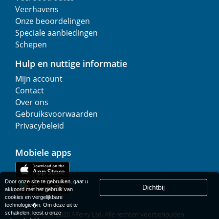
Veerhavens
Onze beoordelingen
Speciale aanbiedingen
Schepen
Hulp en nuttige informatie
Mijn account
Contact
Over ons
Gebruiksvoorwaarden
Privacybeleid
Mobiele apps
Door onze site te gebruiken, gaat u
Dichtbij
akkoord met het gebruik van
cookies en vergelijkbare
technologie�n. Om deze uit te
schakelen, leest u onze
© 1977-
2026
AFerry Ltd. Alle rechten voorbehouden.