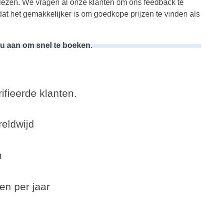
 lezen. We vragen al onze klanten om ons feedback te
dat het gemakkelijker is om goedkope prijzen te vinden als
n u aan om snel te boeken
.
ifieerde klanten.
eldwijd
n
en per jaar