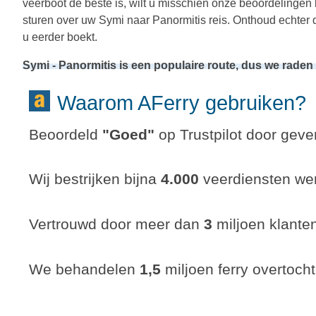
veerboot de beste is, wilt u misschien onze beoordelingen
sturen over uw Symi naar Panormitis reis. Onthoud echter 
u eerder boekt.
Symi - Panormitis is een populaire route, dus we rade
Waarom AFerry gebruiken?
Beoordeld
"
Goed
"
op Trustpilot door gever
Wij bestrijken bijna
4.000
veerdiensten wer
Vertrouwd door meer dan
3
miljoen klante
We behandelen
1,5
miljoen ferry overtocht