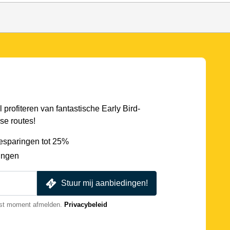
l profiteren van fantastische Early Bird-
se routes!
esparingen tot 25%
ingen
Stuur mij aanbiedingen!
nst moment afmelden.
Privacybeleid