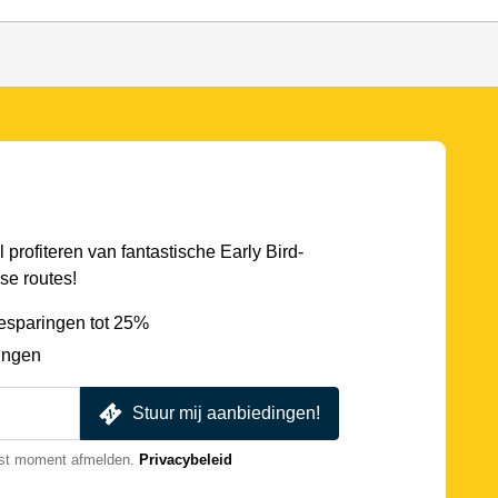
l profiteren van fantastische Early Bird-
se routes!
esparingen tot 25%
ingen
Stuur mij aanbiedingen!
nst moment afmelden.
Privacybeleid