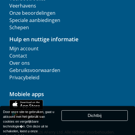
Veerhavens
Onze beoordelingen
Speciale aanbiedingen
Schepen
Hulp en nuttige informatie
Mijn account
Contact
Over ons
Gebruiksvoorwaarden
Privacybeleid
Mobiele apps
Door onze site te gebruiken, gaat u
Dichtbij
akkoord met het gebruik van
cookies en vergelijkbare
technologie�n. Om deze uit te
schakelen, leest u onze
© 1977-
2026
AFerry Ltd. Alle rechten voorbehouden.