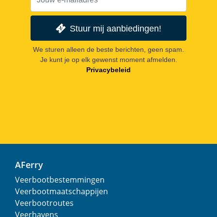
Stuur mij aanbiedingen!
We sturen alleen de beste berichten, geen spam.
Je kunt je op elk gewenst moment afmelden.
Privacybeleid
AFerry
Veerbootbestemmingen
Veerbootmaatschappijen
Veerbootroutes
Veerhavens