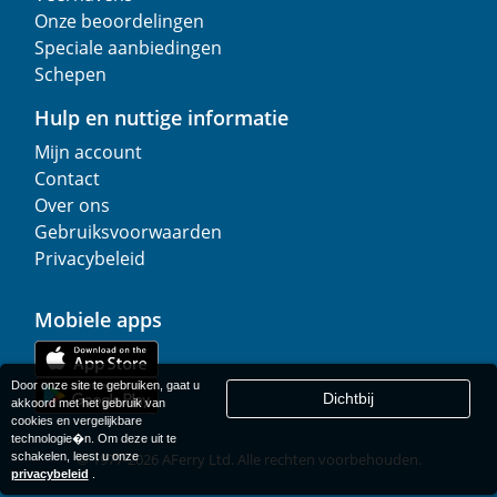
Onze beoordelingen
Speciale aanbiedingen
Schepen
Hulp en nuttige informatie
Mijn account
Contact
Over ons
Gebruiksvoorwaarden
Privacybeleid
Mobiele apps
Door onze site te gebruiken, gaat u
Dichtbij
akkoord met het gebruik van
cookies en vergelijkbare
technologie�n. Om deze uit te
schakelen, leest u onze
© 1977-
2026
AFerry Ltd. Alle rechten voorbehouden.
privacybeleid
.