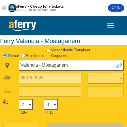
aFerry - Cheap ferry tickets
OPEN
Openen in de aFerry-app
Ferry Valencia - Mostaganem
Verschillende Terugkeer
Retour
Enkele reis
Gegevens
18+
< 18