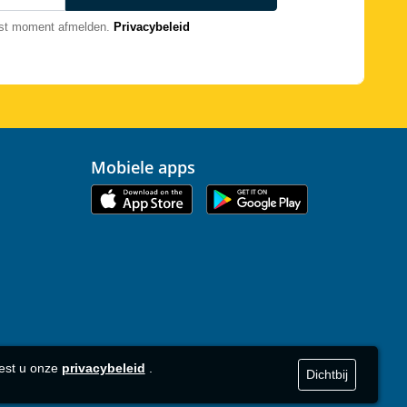
nst moment afmelden.
Privacybeleid
Mobiele apps
eest u onze
privacybeleid
.
Dichtbij