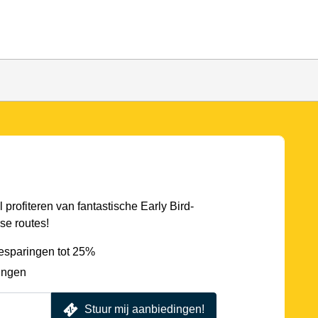
l profiteren van fantastische Early Bird-
se routes!
esparingen tot 25%
ingen
Stuur mij aanbiedingen!