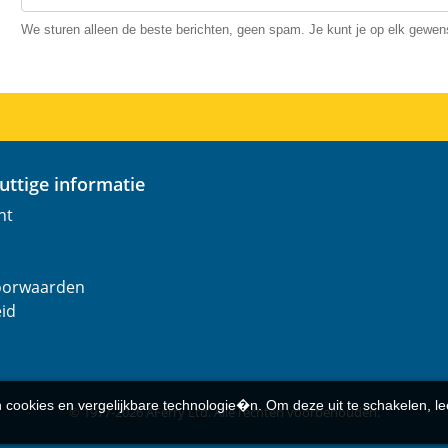
We sturen alleen de beste berichten, geen spam. Je kunt je op elk gewe
nuttige informatie
nt
oorwaarden
eid
n cookies en vergelijkbare technologie�n. Om deze uit te schakelen, l
© 1977-
2026
AFerry Ltd. Alle rechten voorbehouden.