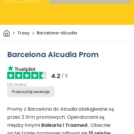
Dom
Trasy
Barcelona-Alcudia
Barcelona Alcudia Prom
4.2
/ 5
(
23
Oceny
)
Przeczytaj recenzje
Promy z Barcelona do Alcudia obsługiwane są
przez 2 firm promowych.
Operatorami są
między innymi
Balearia i Trasmed
.
Obecnie
na tej trasie promowej odbywa się
15 rejsów
.