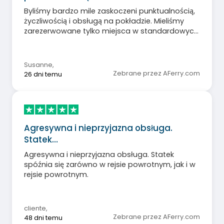
Byliśmy bardzo mile zaskoczeni punktualnością,
życzliwością i obsługą na pokładzie. Mieliśmy
zarezerwowane tylko miejsca w standardowych
fotelach, ale i tak były bardzo wygodne i czyste.
Na pewno ponownie zarezerwujemy z Balearią.
Dziękujemy za wspaniałą, bezproblemową
Susanne
,
przeprawę.
Zebrane przez AFerry.com
26 dni temu
Agresywna i nieprzyjazna obsługa.
Statek…
Agresywna i nieprzyjazna obsługa. Statek
spóźnia się zarówno w rejsie powrotnym, jak i w
rejsie powrotnym.
cliente
,
Zebrane przez AFerry.com
48 dni temu