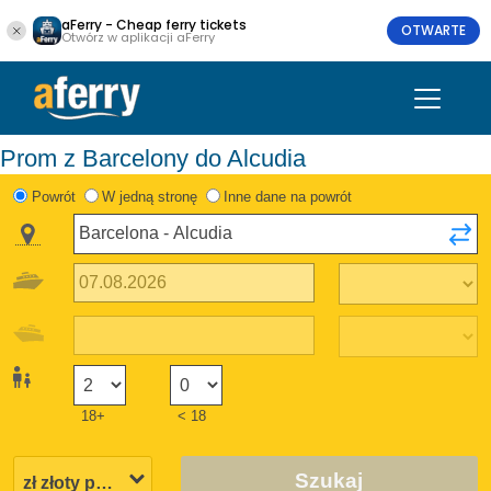
aFerry - Cheap ferry tickets
OTWARTE
Otwórz w aplikacji aFerry
Prom z Barcelony do Alcudia
Powrót
W jedną stronę
Inne dane na powrót
18+
< 18
Szukaj