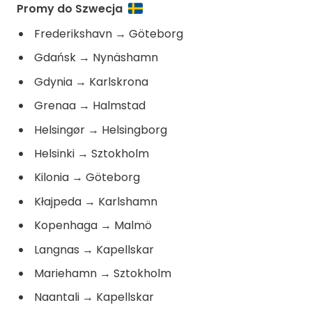
Promy do Szwecja
Frederikshavn
→
Göteborg
Gdańsk
→
Nynäshamn
Gdynia
→
Karlskrona
Grenaa
→
Halmstad
Helsingør
→
Helsingborg
Helsinki
→
Sztokholm
Kilonia
→
Göteborg
Kłajpeda
→
Karlshamn
Kopenhaga
→
Malmö
Langnas
→
Kapellskar
Mariehamn
→
Sztokholm
Naantali
→
Kapellskar