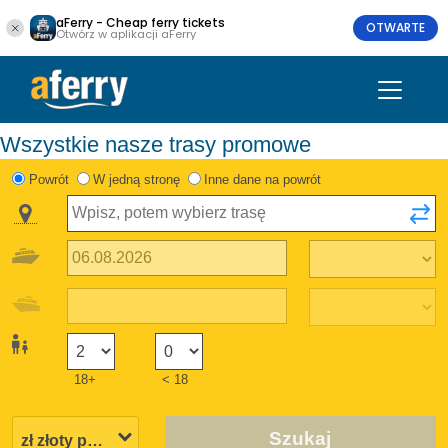
aFerry - Cheap ferry tickets
OTWARTE
Otwórz w aplikacji aFerry
Wszystkie nasze trasy promowe
Powrót
W jedną stronę
Inne dane na powrót
18+
< 18
Szukaj