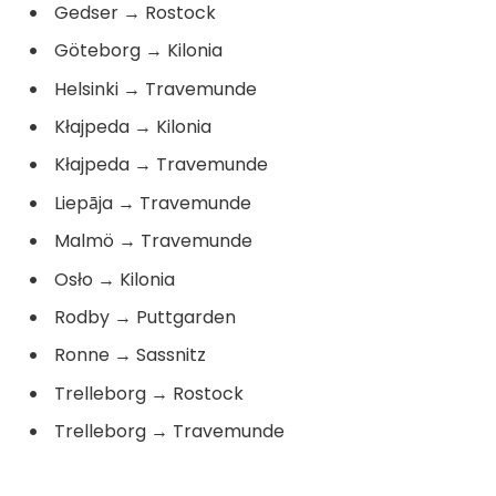
Gedser
→
Rostock
Göteborg
→
Kilonia
Helsinki
→
Travemunde
Kłajpeda
→
Kilonia
Kłajpeda
→
Travemunde
Liepāja
→
Travemunde
Malmö
→
Travemunde
Osło
→
Kilonia
Rodby
→
Puttgarden
Ronne
→
Sassnitz
Trelleborg
→
Rostock
Trelleborg
→
Travemunde