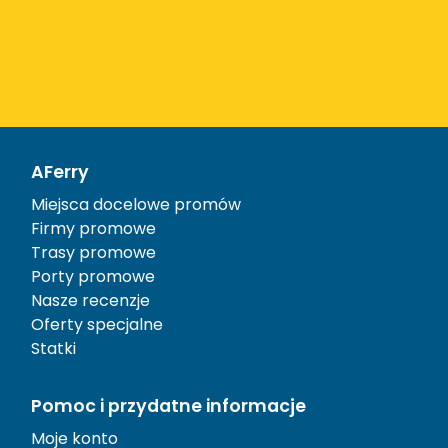
AFerry
Miejsca docelowe promów
Firmy promowe
Trasy promowe
Porty promowe
Nasze recenzje
Oferty specjalne
Statki
Pomoc i przydatne informacje
Moje konto