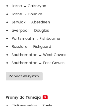
Larne
→
Cairnryan
Larne
→
Douglas
Lerwick
→
Aberdeen
Liverpool
→
Douglas
Portsmouth
→
Fishbourne
Rosslare
→
Fishguard
Southampton
→
West Cowes
Southampton
→
East Cowes
Zobacz wszystko
Promy do Tunezja
Civitavecchia
→
Tunis