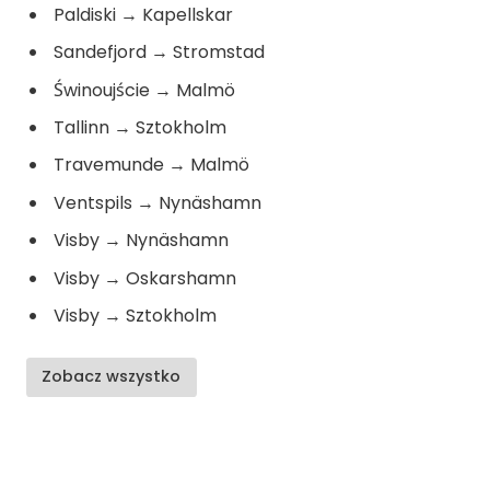
Paldiski
→
Kapellskar
Sandefjord
→
Stromstad
Świnoujście
→
Malmö
Tallinn
→
Sztokholm
Travemunde
→
Malmö
Ventspils
→
Nynäshamn
Visby
→
Nynäshamn
Visby
→
Oskarshamn
Visby
→
Sztokholm
Zobacz wszystko