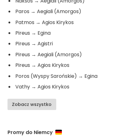
Naksos
→
Aegiali (Amorgos)
Paros
→
Aegiali (Amorgos)
Patmos
→
Agios Kirykos
Pireus
→
Egina
Pireus
→
Agistri
Pireus
→
Aegiali (Amorgos)
Pireus
→
Agios Kirykos
Poros (Wyspy Sarońskie)
→
Egina
Vathy
→
Agios Kirykos
Zobacz wszystko
Promy do Niemcy