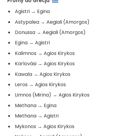
Promy do Grecja
Agistri
→
Egina
Astypalea
→
Aegiali (Amorgos)
Donussa
→
Aegiali (Amorgos)
Egina
→
Agistri
Kalimnos
→
Agios Kirykos
Karlovási
→
Agios Kirykos
Kawala
→
Agios Kirykos
Leros
→
Agios Kirykos
Limnos (Mirina)
→
Agios Kirykos
Methana
→
Egina
Methana
→
Agistri
Mykonos
→
Agios Kirykos