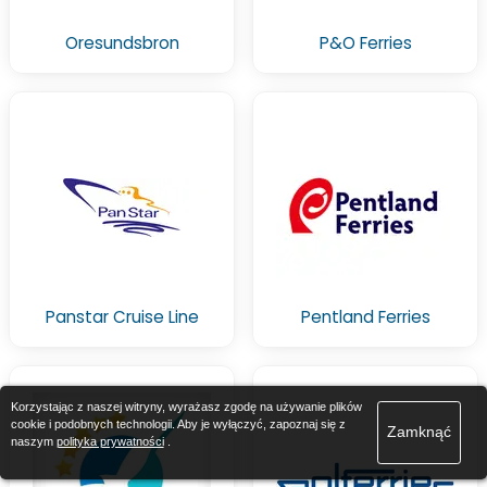
Oresundsbron
P&O Ferries
Panstar Cruise Line
Pentland Ferries
Korzystając z naszej witryny, wyrażasz zgodę na używanie plików
cookie i podobnych technologii. Aby je wyłączyć, zapoznaj się z
Zamknąć
naszym
polityka prywatności
.