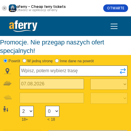
aFerry - Cheap ferry tickets
OTWARTE
Otwórz w aplikacji aFerry
Promocje. Nie przegap naszych ofert
specjalnych!
Powrót
W jedną stronę
Inne dane na powrót
18+
< 18