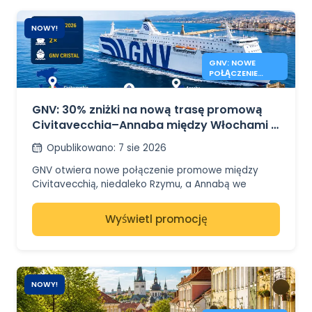
NOWY!
GNV: NOWE
POŁĄCZENIE
PROMOWE
CIVITAVECCHIA
ANNABA
GNV: 30% zniżki na nową trasę promową
Civitavecchia–Annaba między Włochami a
Algierią
Opublikowano
:
7 sie 2026
GNV otwiera nowe połączenie promowe między
Civitavecchią, niedaleko Rzymu, a Annabą we
wschodniej Algierii. Trasa umożliwi pasażerom
bezpośrednią podróż między Włochami a Algierią, z
Wyświetl promocję
pojazdem lub bez.
Według informacji podanych przez GNV, rejsy
rozpoczną się 8 sierpnia 2026 roku w sezonie letnim,
z dwoma rejsami tygodniowo. Połączenie będzie
NOWY!
obsługiwane w obu kierunkach: z Civitavecchii do
Annaby oraz z Annaby do Civitavecchii.