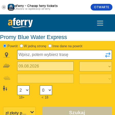
aFerry - Cheap ferry tickets
OTWARTE
Otwórz w aplikacji aFerry
Promy Blue Water Express
Powrót
W jedną stronę
Inne dane na powrót
18+
< 18
Szukaj