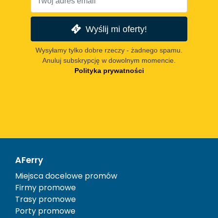
Wyślij mi oferty!
Wysyłamy tylko dobre rzeczy - żadnego spamu.
Anuluj subskrypcję w dowolnym momencie.
Polityka prywatności
AFerry
Miejsca docelowe promów
Firmy promowe
Trasy promowe
Porty promowe