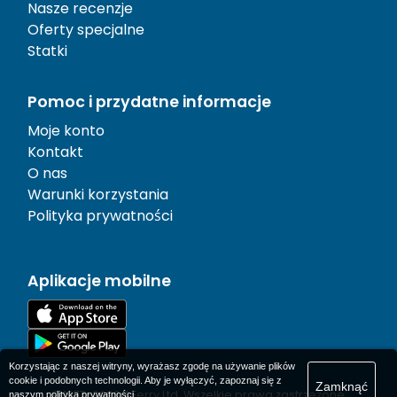
Nasze recenzje
Oferty specjalne
Statki
Pomoc i przydatne informacje
Moje konto
Kontakt
O nas
Warunki korzystania
Polityka prywatności
Aplikacje mobilne
Korzystając z naszej witryny, wyrażasz zgodę na używanie plików
cookie i podobnych technologii. Aby je wyłączyć, zapoznaj się z
Zamknąć
© 1977-
2026
AFerry Ltd. Wszelkie prawa zastrzeżone.
naszym
polityka prywatności
.