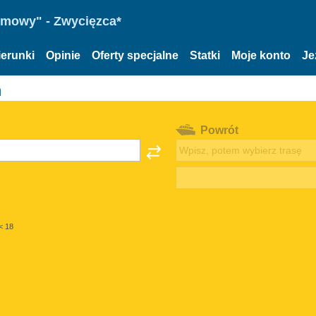
omowy" - Zwycięzca*
ierunki
Opinie
Oferty specjalne
Statki
Moje konto
Je
m
Powrót
< 18