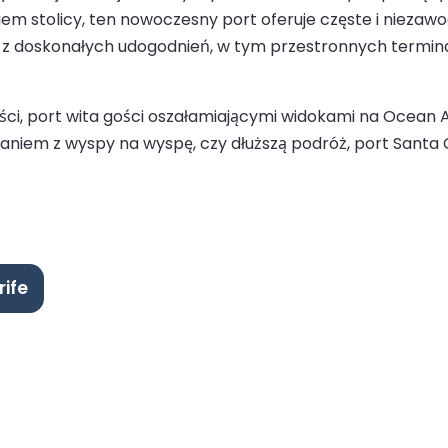
ciem stolicy, ten nowoczesny port oferuje częste i niezaw
ją z doskonałych udogodnień, w tym przestronnych termina
ości, port wita gości oszałamiającymi widokami na Ocean 
waniem z wyspy na wyspę, czy dłuższą podróż, port Santa
rife