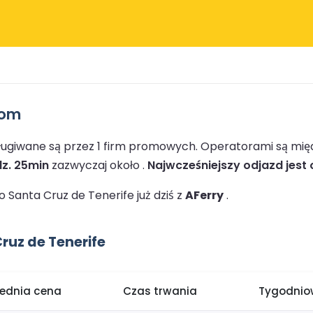
rom
ługiwane są przez 1 firm promowych.
Operatorami są mię
z. 25min
zazwyczaj około .
Najwcześniejszy odjazd jest 
Santa Cruz de Tenerife już dziś z
AFerry
.
ruz de Tenerife
rednia cena
Czas trwania
Tygodniow