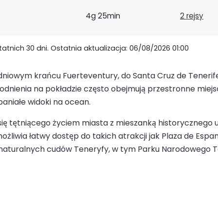
4g 25min
2 rejsy
nich 30 dni. Ostatnia aktualizacja: 06/08/2026 01:00
owym krańcu Fuerteventury, do Santa Cruz de Tenerife, t
dnienia na pokładzie często obejmują przestronne miejsc
aniałe widoki na ocean.
ię tętniącego życiem miasta z mieszanką historycznego ur
liwia łatwy dostęp do takich atrakcji jak Plaza de Espana
 naturalnych cudów Teneryfy, w tym Parku Narodowego Tei