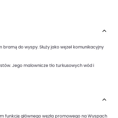
em bramą do wyspy. Służy jako węzeł komunikacyjny
rystów. Jego malownicze tło turkusowych wód i
niącym funkcję głównego węzła promowego na Wyspach