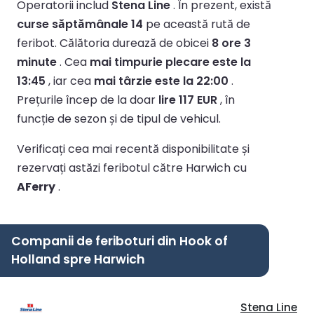
Operatorii includ
Stena Line
.
În prezent, există
curse săptămânale 14
pe această rută de
feribot.
Călătoria durează de obicei
8 ore 3
minute
.
Cea
mai timpurie plecare este la
13:45
, iar cea
mai târzie este la 22:00
.
Prețurile încep de la doar
lire 117 EUR
, în
funcție de sezon și de tipul de vehicul.
Verificați cea mai recentă disponibilitate și
rezervați astăzi feribotul către Harwich cu
AFerry
.
Companii de feriboturi din Hook of
Holland spre Harwich
Stena Line