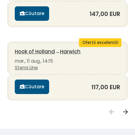
147,00 EUR
Căutare
Ofertă excelentă!
Hook of Holland
→
Harwich
mar., 11 aug., 14:15
Stena Line
117,00 EUR
Căutare