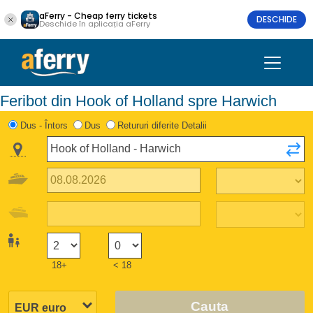
aFerry - Cheap ferry tickets
DESCHIDE
Deschide în aplicația aFerry
Feribot din Hook of Holland spre Harwich
Dus - Întors
Dus
Retururi diferite Detalii
18+
< 18
Cauta