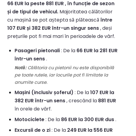
66 EUR la peste 881 EUR , în funcție de sezon
și de tipul de vehicul.
Majoritatea călătorilor
cu mașină se pot aștepta să plătească
între
107 EUR și 382 EUR într-un singur sens
, deși
prețurile pot fi mai mari în perioadele de vârf.
Pasageri pietonali
: De la
66 EUR la 281 EUR
într-un sens
.
Notă:
Călătoria cu pietonii nu este disponibilă
pe toate rutele, iar locurile pot fi limitate la
anumite curse.
Mașini (inclusiv șoferul)
: De la
107 EUR la
382 EUR într-un sens
, crescând la
881 EUR
în orele de vârf.
Motociclete
: De la
86 EUR la 300 EUR dus
.
Excursii de o zi
: De la
249 EUR la 556 EUR