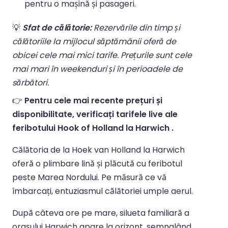
pentru o mașină și pasageri.
💡
Sfat de călătorie:
Rezervările din timp și
călătoriile la mijlocul săptămânii oferă de
obicei cele mai mici tarife. Prețurile sunt cele
mai mari în weekenduri și în perioadele de
sărbători.
👉
Pentru cele mai recente prețuri și
disponibilitate, verificați tarifele live ale
feribotului Hook of Holland la Harwich .
Călătoria de la Hoek van Holland la Harwich
oferă o plimbare lină și plăcută cu feribotul
peste Marea Nordului. Pe măsură ce vă
îmbarcați, entuziasmul călătoriei umple aerul.
După câteva ore pe mare, silueta familiară a
orașului Harwich apare la orizont, semnalând