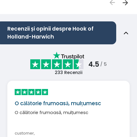
Recenzii și opinii despre Hook of
Holland-Harwich
4.5
/ 5
233
Recenzii
O călătorie frumoasă, mulțumesc
O călătorie frumoasă, mulțumesc
customer
,