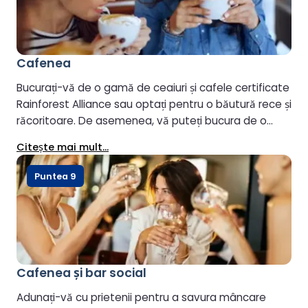
Cafenea
Bucurați-vă de o gamă de ceaiuri și cafele certificate
Rainforest Alliance sau optați pentru o băutură rece și
răcoritoare. De asemenea, vă puteți bucura de o
gustare dulce sau de un sandviș proaspăt preparat.
Citeşte mai mult...
Puntea 9
Cafenea și bar social
Adunați-vă cu prietenii pentru a savura mâncare