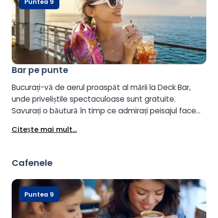
Puntea 9
Bar pe punte
Bucurați-vă de aerul proaspăt al mării la Deck Bar,
unde priveliștile spectaculoase sunt gratuite.
Savurați o băutură în timp ce admirați peisajul face
totul și mai plăcut. Deschis atunci când vremea
Citeşte mai mult...
permite.
Cafenele
Puntea 9