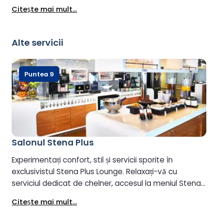
rece preferată, alcoolică sau fără alcool.
Citeşte mai mult...
Alte servicii
Puntea 9
Salonul Stena Plus
Experimentați confort, stil și servicii sporite în
exclusivistul Stena Plus Lounge. Relaxați-vă cu
serviciul dedicat de chelner, accesul la meniul Stena
Plus și băuturi și gustări gratuite. Pentru a păstra
Citeşte mai mult...
atmosfera calmă, Lounge-ul este rezervat oaspeților