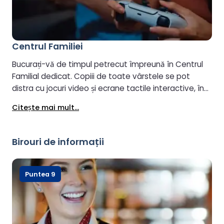
Centrul Familiei
Bucurați-vă de timpul petrecut împreună în Centrul
Familial dedicat. Copiii de toate vârstele se pot
distra cu jocuri video și ecrane tactile interactive, în
timp ce adulții se pot alătura distracției sau se pot
Citeşte mai mult...
relaxa cu o delicatesă de la cafenea.
Birouri de informații
Puntea 9