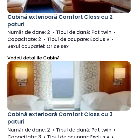
Cabină exterioară Comfort Class cu 2
paturi
Număr de dane:
2
•
Tipul de dană:
Pat twin
•
Capacitate:
2
•
Tipul de ocupare:
Exclusiv
•
Sexul ocupației:
Orice sex
Vedeți detaliile Cabină ...
Cabină exterioară Comfort Class cu 3
paturi
Număr de dane:
2
•
Tipul de dană:
Pat twin
•
Capacitate:
3
•
Tipul de ocupare:
Exclusiv
•