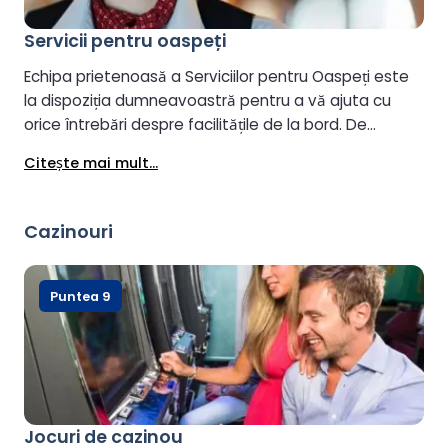
Servicii pentru oaspeți
Echipa prietenoasă a Serviciilor pentru Oaspeți este
la dispoziția dumneavoastră pentru a vă ajuta cu
orice întrebări despre facilitățile de la bord. De
asemenea, se pot aranja upgrade-uri pentru lounge
Citeşte mai mult...
sau cabină (în funcție de disponibilitate) la Serviciile
pentru Oaspeți.
Cazinouri
Puntea 9
Jocuri de cazinou