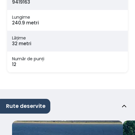
9419163
Lungime
240.9 metri
Lăţime
32 metri
Număr de punți
12
Rute deservite