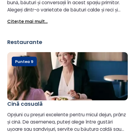
bună, băuturi și conversații în acest spațiu primitor.
Alegeți dintr-o varietate de băuturi calde și reci și
gustări de bar, unele locuri oferind vedere la mare.
Citeşte mai mult...
Este disponibilă cafea ecologică, preparată direct din
boabe, iar o cabină de selfie-uri vă permite să
surprindeți și să împărtășiți momente memorabile din
Restaurante
călătoria voastră.
Puntea 9
Cină casuală
Opțiuni cu prețuri excelente pentru micul dejun, prânz
și cină. De asemenea, puteți alege între gustări
ușoare sau sandvișuri, servite cu băutura caldă sau