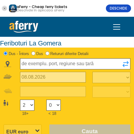
aFerry - Cheap ferry tickets
DESCHIDE
Deschide în aplicația aFerry
Feriboturi La Gomera
Dus - Întors
Dus
Retururi diferite Detalii
18+
< 18
Cauta