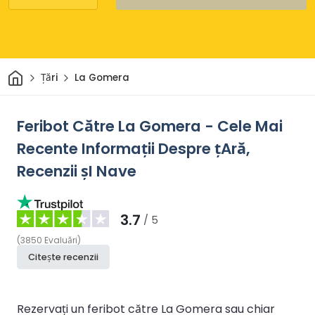
Acasă
Țări
La Gomera
Feribot Către La Gomera - Cele Mai
Recente Informații Despre țAră,
Recenzii șI Nave
3.7
/ 5
(
3850
Evaluări
)
Citește recenzii
Rezervați un feribot către La Gomera sau chiar