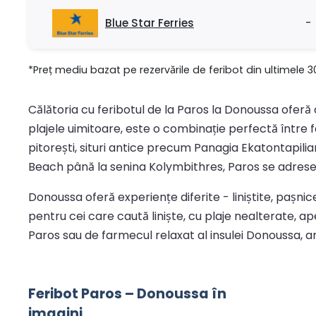
Blue Star Ferries
-
*Preț mediu bazat pe rezervările de feribot din ultimele 3
Călătoria cu feribotul de la Paros la Donoussa oferă 
plajele uimitoare, este o combinație perfectă între fa
pitorești, situri antice precum Panagia Ekatontapili
Beach până la senina Kolymbithres, Paros se adreseaz
Donoussa oferă experiențe diferite - liniștite, pașn
pentru cei care caută liniște, cu plaje nealterate, ap
Paros sau de farmecul relaxat al insulei Donoussa, 
Feribot Paros – Donoussa în
imagini