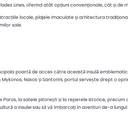
lades Lines, oferind atât opțiuni convenționale, cât și de 
atracțiile locale, plajele imaculate și arhitectura tradițio
milor sale.
rincipala poartă de acces către această insulă emblematică
m Mykonos, Naxos și Santorini, portul servește drept o opr
i Paros, la satele pitorești și la reperele istorice, precum a
ltură a insulei sau să vă îmbarcați în aventuri de-a lungul 