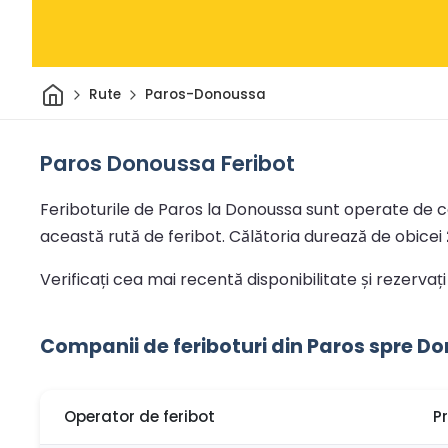
Acasă
Rute
Paros-Donoussa
Paros Donoussa Feribot
Feriboturile de Paros la Donoussa sunt operate de co
această rută de feribot.
Călătoria durează de obicei
Verificați cea mai recentă disponibilitate și rezerva
Companii de feriboturi din Paros spre D
Operator de feribot
P