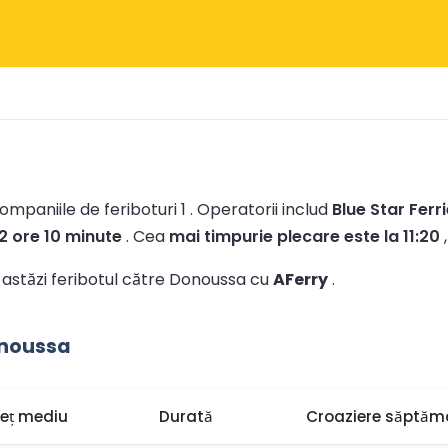
mpaniile de feriboturi 1 .
Operatorii includ
Blue Star Ferr
2 ore 10 minute
.
Cea
mai timpurie plecare este la 11:20
,
ți astăzi feribotul către Donoussa cu
AFerry
.
onoussa
reț mediu
Durată
Croaziere săptăm