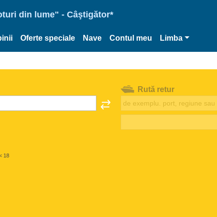
oturi din lume" - Câştigător*
inii
Oferte speciale
Nave
Contul meu
Limba
Rută retur
< 18