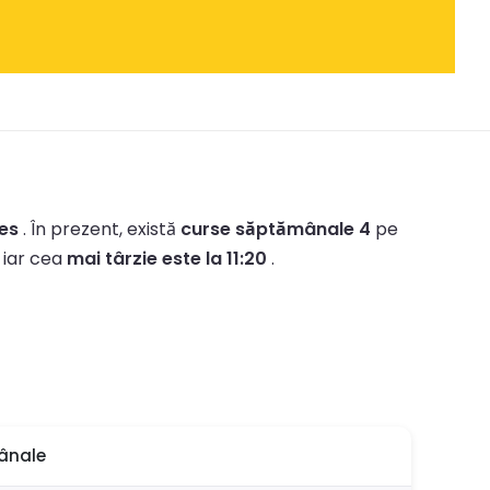
ies
.
În prezent, există
curse săptămânale 4
pe
 iar cea
mai târzie este la 11:20
.
ânale