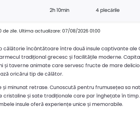
2h 10min
4 plecările
0 de zile. Ultima actualizare: 07/08/2026 01:00
o călătorie încântătoare între două insule captivante ale 
rmecul tradițional grecesc și facilitățile moderne. Capitala
ani și taverne animate care servesc fructe de mare delici
ă oricărui tip de călător.
ice și minunat retrase. Cunoscută pentru frumusețea sa na
e cristaline și sate tradiționale care par înghețate în timp.
ambele insule oferă experiențe unice și memorabile.