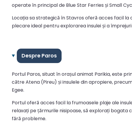
operate în principal de Blue Star Ferries și Small Cyc
Locația sa strategică în Stavros oferă acces facil la 
plecare ideal pentru explorarea insulei și a împrejuri
Despre Paros
Portul Paros, situat în orașul animat Parikia, este p
către Atena (Pireu) și insulele din apropiere, precu
Egee.
Portul oferă acces facil la frumoasele plaje ale insule
relaxați pe țărmurile nisipoase, să explorați bogata cu
fără probleme.