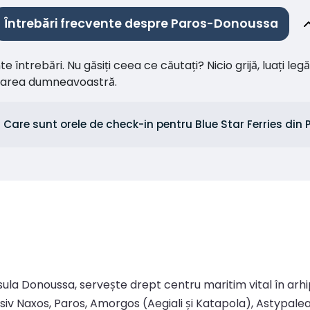
Întrebări frecvente despre Paros-Donoussa
întrebări. Nu găsiți ceea ce căutați? Nicio grijă, luați leg
citarea dumneavoastră.
Care sunt orele de check-in pentru Blue Star Ferries din
sula Donoussa, servește drept centru maritim vital în arhip
usiv Naxos, Paros, Amorgos (Aegiali și Katapola), Astypalea 