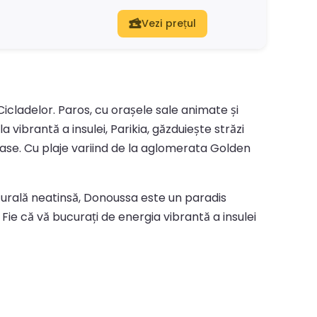
Vezi prețul
Cicladelor. Paros, cu orașele sale animate și
 vibrantă a insulei, Parikia, găzduiește străzi
oase. Cu plaje variind de la aglomerata Golden
turală neatinsă, Donoussa este un paradis
 Fie că vă bucurați de energia vibrantă a insulei