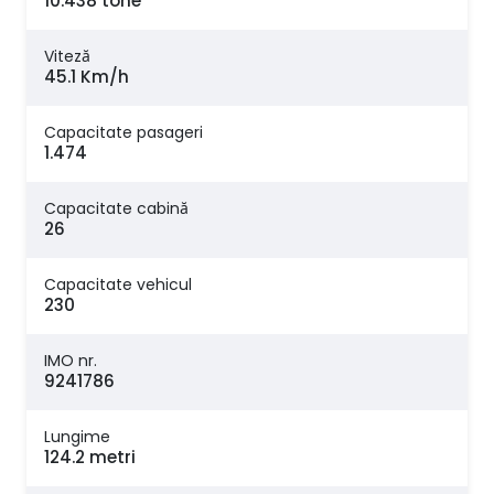
10.438 tone
Viteză
45.1 Km/h
Capacitate pasageri
1.474
Capacitate cabină
26
Capacitate vehicul
230
IMO nr.
9241786
Lungime
124.2 metri