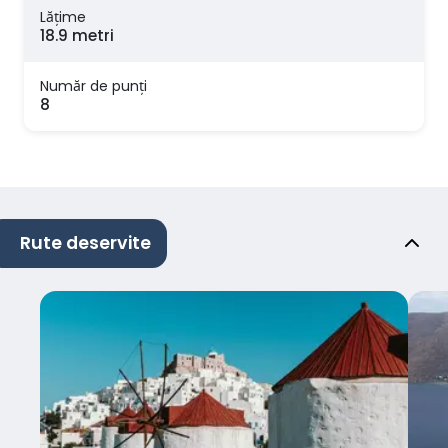
Lăţime
18.9 metri
Număr de punți
8
Rute deservite