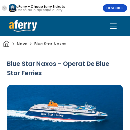
aFerry - Cheap ferry tickets
DESCHIDE
Deschide în aplicația aFerry
Acasă
Nave
Blue Star Naxos
Blue Star Naxos - Operat De Blue
Star Ferries