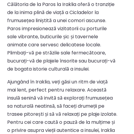
Călătoria de la Paros la Iraklia oferă o tranziție
de la inima plină de viață a Cicladelor la
frumusețea liniștită a unei comori ascunse.
Paros impresionează vizitatorii cu porturile
sale vibrante, buticurile șic și tavernele
animate care servesc delicatese locale.
Plimbați-vă pe străzile sale fermecătoare,
bucurați-vă de plajele însorite sau bucurați-vă
de bogata istorie culturală a insulei.
Ajungând în Iraklia, veți găsi un ritm de viață
mai lent, perfect pentru relaxare. Această
insulă senină vă invită să explorați frumusețea
sa naturală neatinsă, să faceți drumeții pe
trasee pitorești și să vă relaxați pe plaje izolate.
Pentru cei care caută o pauză de la mulțime și
o privire asupra vieții autentice a insulei, Iraklia