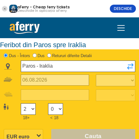
aFerry - Cheap ferry tickets
DESCHIDE
Deschide în aplicația aFerry
Feribot din Paros spre Iraklia
Dus - Întors
Dus
Retururi diferite Detalii
18+
< 18
Cauta