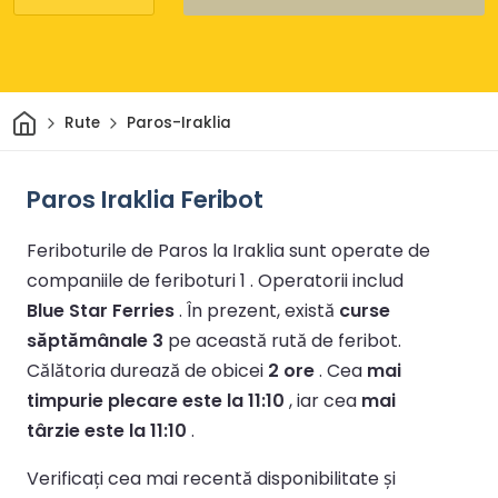
Acasă
Rute
Paros-Iraklia
Paros Iraklia Feribot
Feriboturile de Paros la Iraklia sunt operate de
companiile de feriboturi 1 .
Operatorii includ
Blue Star Ferries
.
În prezent, există
curse
săptămânale 3
pe această rută de feribot.
Călătoria durează de obicei
2 ore
.
Cea
mai
timpurie plecare este la 11:10
, iar cea
mai
târzie este la 11:10
.
Verificați cea mai recentă disponibilitate și