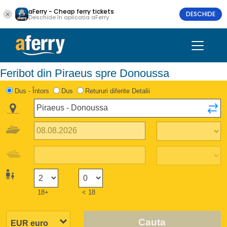
aFerry - Cheap ferry tickets
DESCHIDE
Deschide în aplicația aFerry
Feribot din Piraeus spre Donoussa
Dus - Întors
Dus
Retururi diferite Detalii
18+
< 18
Cauta