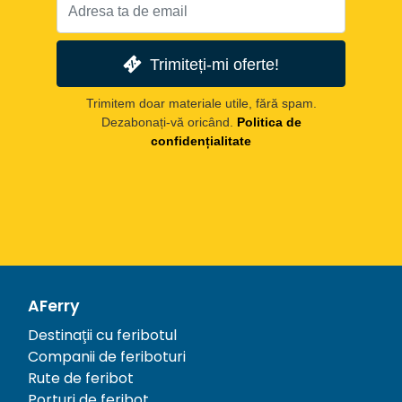
Trimiteți-mi oferte!
Trimitem doar materiale utile, fără spam.
Dezabonați-vă oricând.
Politica de
confidențialitate
AFerry
Destinații cu feribotul
Companii de feriboturi
Rute de feribot
Porturi de feribot