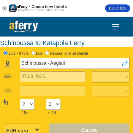
aFerry - Cheap ferry tickets
DESCHIDE
Deschide în aplicația aFerry
Schinoussa to Katapola Ferry
Dus - Întors
Dus
Retururi diferite Detalii
18+
< 18
Cauta