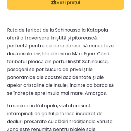
Vezi prețul
Ruta de feribot de la Schinoussa la Katapola
oferă o traversare liniștită și pitorească,
perfectă pentru cei care doresc să conecteze
două insule liniștite din inima Mării Egee. Când
feribotul pleacă din portul liniștit Schinoussa,
pasagerii se pot bucura de priveliștile
panoramice ale coastei accidentate și ale
apelor cristaline ale insulei, înainte ca barca să
se îndrepte spre insula mai mare, Amorgos.
La sosirea în Katapola, vizitatorii sunt
întâmpinați de golful pitoresc încadrat de
dealuri presărate cu clădiri tradiționale văruite.
Zona este renumită pentru plajele sale