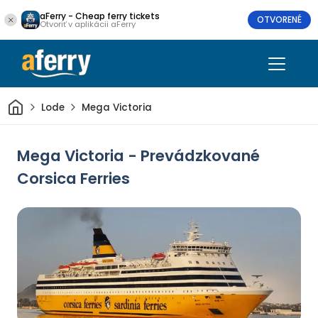
aFerry - Cheap ferry tickets
OTVORENÉ
Otvoriť v aplikácii aFerry
Domov
Lode
Mega Victoria
Mega Victoria - Prevádzkované
Corsica Ferries