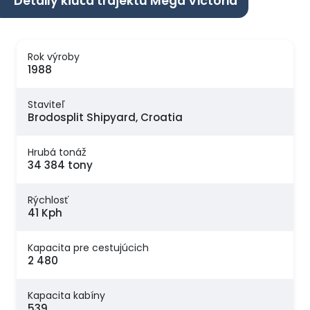
Detaily kľúča trajektu Mega Victoria
Rok výroby
1988
Staviteľ
Brodosplit Shipyard, Croatia
Hrubá tonáž
34 384 tony
Rýchlosť
41 Kph
Kapacita pre cestujúcich
2 480
Kapacita kabíny
539