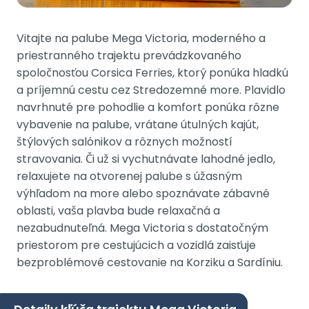
Vitajte na palube Mega Victoria, moderného a
priestranného trajektu prevádzkovaného
spoločnosťou Corsica Ferries, ktorý ponúka hladkú
a príjemnú cestu cez Stredozemné more. Plavidlo
navrhnuté pre pohodlie a komfort ponúka rôzne
vybavenie na palube, vrátane útulných kajút,
štýlových salónikov a rôznych možností
stravovania. Či už si vychutnávate lahodné jedlo,
relaxujete na otvorenej palube s úžasným
výhľadom na more alebo spoznávate zábavné
oblasti, vaša plavba bude relaxačná a
nezabudnuteľná. Mega Victoria s dostatočným
priestorom pre cestujúcich a vozidlá zaisťuje
bezproblémové cestovanie na Korziku a Sardíniu.