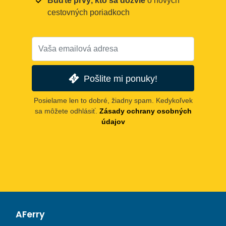
Buďte prvý, kto sa dozvie
o nových
cestovných poriadkoch
Pošlite mi ponuky!
Posielame len to dobré, žiadny spam. Kedykoľvek
sa môžete odhlásiť.
Zásady ochrany osobných
údajov
AFerry