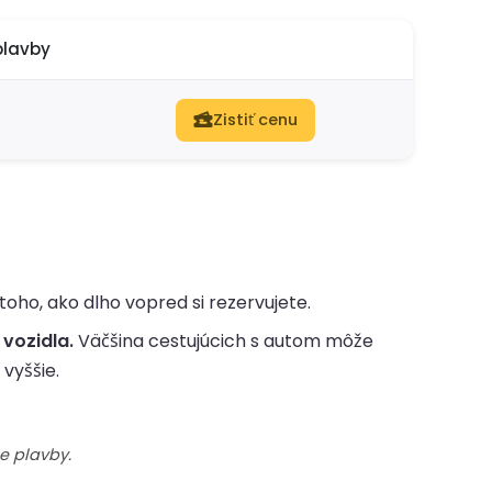
plavby
Zistiť cenu
toho, ako dlho vopred si rezervujete.
 vozidla.
Väčšina cestujúcich s autom môže
vyššie.
e plavby.