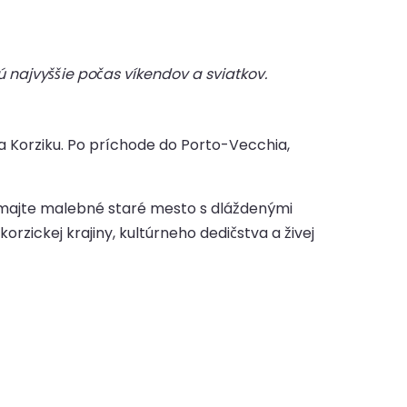
 najvyššie počas víkendov a sviatkov.
 Korziku. Po príchode do Porto-Vecchia,
kúmajte malebné staré mesto s dláždenými
zickej krajiny, kultúrneho dedičstva a živej