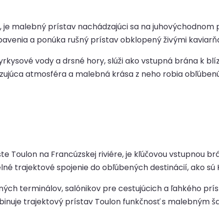
, je malebný prístav nachádzajúci sa na juhovýchodnom p
venia a ponúka rušný prístav obklopený živými kaviarňam
kysové vody a drsné hory, slúži ako vstupná brána k blí
zujúca atmosféra a malebná krása z neho robia obľúbenú 
e Toulon na Francúzskej riviére, je kľúčovou vstupnou br
né trajektové spojenie do obľúbených destinácií, ako sú K
ch terminálov, salónikov pre cestujúcich a ľahkého p
nuje trajektový prístav Toulon funkčnosť s malebným 