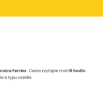
rsica Ferries
.
Cesta zvyčajne trvá
16 hodín
.
ia a typu vozidla.