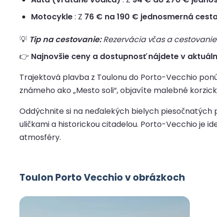
Motocykle
: Z
76 € na 190 € jednosmerná cest
💡
Tip na cestovanie:
Rezervácia včas a cestovanie 
👉
Najnovšie ceny a dostupnosť nájdete v aktuáln
Trajektová plavba z Toulonu do Porto-Vecchio ponú
známeho ako „Mesto soli“, objavíte malebné korzick
Oddýchnite si na neďalekých bielych piesočnatých 
uličkami a historickou citadelou. Porto-Vecchio je 
atmosféry.
Toulon Porto Vecchio v obrázkoch