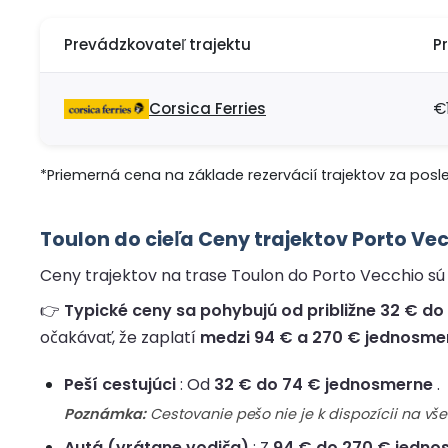
Prevádzkovateľ trajektu
P
Corsica Ferries
€
*Priemerná cena na základe rezervácií trajektov za posl
Toulon do cieľa Ceny trajektov Porto Ve
Ceny trajektov na trase Toulon do Porto Vecchio sú d
👉
Typické ceny sa pohybujú od približne 32 € do 
očakávať, že zaplatí
medzi 94 € a 270 € jednosme
Peší cestujúci
: Od
32 € do 74 € jednosmerne
.
Poznámka:
Cestovanie pešo nie je k dispozícii na v
Autá (vrátane vodiča)
: Z
94 € do 270 € jedno