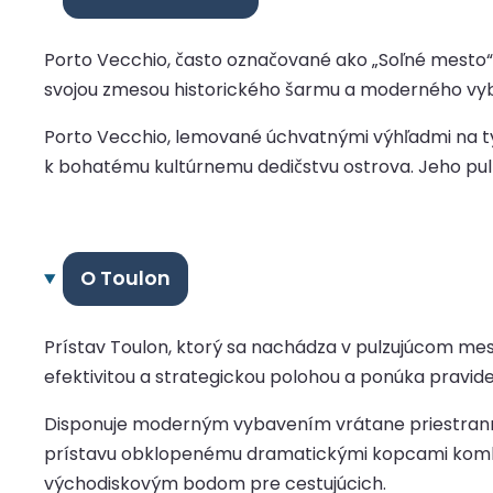
Porto Vecchio, často označované ako „Soľné mesto“
svojou zmesou historického šarmu a moderného vyba
Porto Vecchio, lemované úchvatnými výhľadmi na tyr
k bohatému kultúrnemu dedičstvu ostrova. Jeho pul
O Toulon
Prístav Toulon, ktorý sa nachádza v pulzujúcom mest
efektivitou a strategickou polohou a ponúka pravidel
Disponuje moderným vybavením vrátane priestranný
prístavu obklopenému dramatickými kopcami kombi
východiskovým bodom pre cestujúcich.