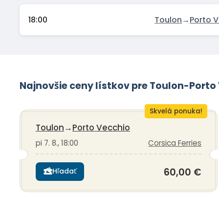
18:00
Toulon
→
Porto 
Najnovšie ceny lístkov pre Toulon-Porto
Skvelá ponuka!
Toulon
→
Porto Vecchio
pi 7. 8., 18:00
Corsica Ferries
60,00 €
Hľadať