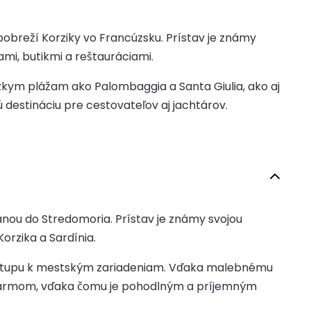
obreží Korziky vo Francúzsku. Prístav je známy
i, butikmi a reštauráciami.
zkym plážam ako Palombaggia a Santa Giulia, ako aj
destináciu pre cestovateľov aj jachtárov.
ánou do Stredomoria. Prístav je známy svojou
orzika a Sardínia.
rístupu k mestským zariadeniam. Vďaka malebnému
šarmom, vďaka čomu je pohodlným a príjemným