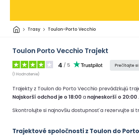
Domov
Trasy
Toulon-Porto Vecchio
Toulon Porto Vecchio Trajekt
4
/ 5
Prečítajte s
(
1
Hodnotenie
)
Trajekty z Toulon do Porto Vecchio prevádzkujú traje
Najskorší odchod je o 18:00
a
najneskorší o 20:00
Skontrolujte si najnovšiu dostupnosť a rezervujte si
Trajektové spoločnosti z Toulon do Port