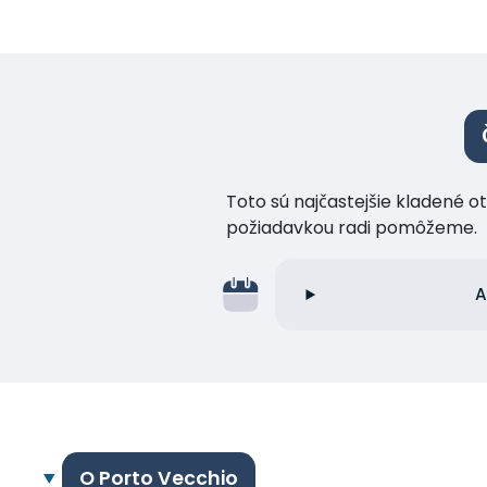
Toto sú najčastejšie kladené o
požiadavkou radi pomôžeme.
A
O Porto Vecchio