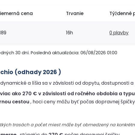
riemerná cena
Trvanie
Týždenné 
189
16h
0 plavby
edných 30 dní. Posledná aktualizácia: 06/08/2026 01:00
cchio (odhady 2026 )
ynamické a líšia sa v závislosti od dopytu, dostupnosti a 
viac ako 270 € v závislosti od ročného obdobia a typu
rnou cestou
, hoci ceny môžu byť počas dopravnej špičky 
šetkých trasách a počet miest môže byť obmedzený na konkrétn
smerne
, stúpajúc do
270 €
počas dopravnej špičky.