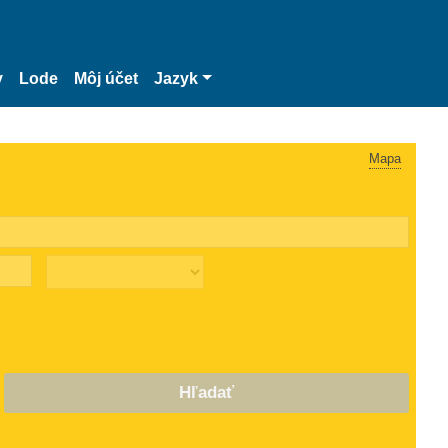
y
Lode
Môj účet
Jazyk
Mapa
Hľadať