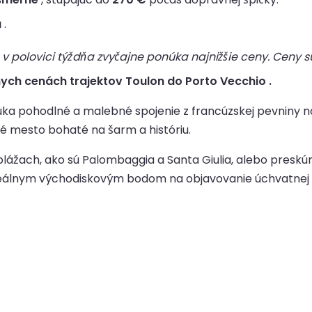
a
.
v polovici týždňa zvyčajne ponúka najnižšie ceny. Ceny sú
ych cenách trajektov Toulon do Porto Vecchio .
ka pohodlné a malebné spojenie z francúzskej pevniny na
é mesto bohaté na šarm a históriu.
plážach, ako sú Palombaggia a Santa Giulia, alebo pres
ideálnym východiskovým bodom na objavovanie úchvatnej kor