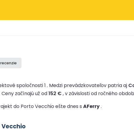
i recenzie
ktové spoločnosti 1 .
Medzi prevádzkovateľov patria aj
Co
.
Ceny začínajú už od
152 €
, v závislosti od ročného obdob
 trajekt do Porto Vecchio ešte dnes s
AFerry
.
o Vecchio