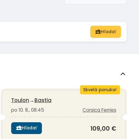
Hľadať
Skvelá ponuka!
Toulon
→
Bastia
po 10. 8., 08:45
Corsica Ferries
109,00 €
Hľadať