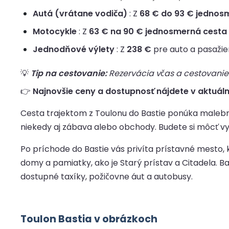
Autá (vrátane vodiča)
: Z
68 € do 93 € jednos
Motocykle
: Z
63 € na 90 € jednosmerná cesta
Jednodňové výlety
: Z
238 €
pre auto a pasažie
💡
Tip na cestovanie:
Rezervácia včas a cestovanie 
👉
Najnovšie ceny a dostupnosť nájdete v aktuáln
Cesta trajektom z Toulonu do Bastie ponúka malebný 
niekedy aj zábava alebo obchody. Budete si môcť v
Po príchode do Bastie vás privíta prístavné mesto, k
domy a pamiatky, ako je Starý prístav a Citadela. Bas
dostupné taxíky, požičovne áut a autobusy.
Toulon Bastia v obrázkoch