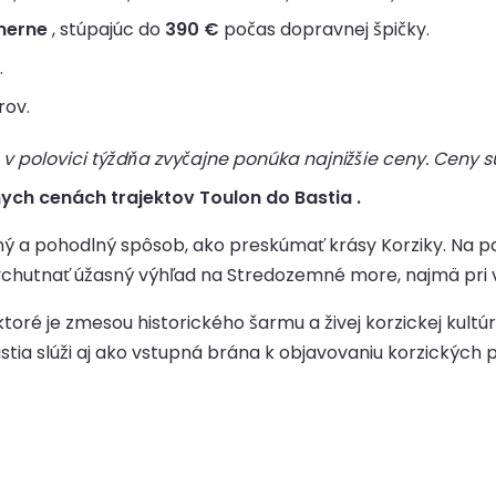
merne
, stúpajúc do
390 €
počas dopravnej špičky.
.
rov.
v polovici týždňa zvyčajne ponúka najnižšie ceny. Ceny sú
ych cenách trajektov Toulon do Bastia .
a pohodlný spôsob, ako preskúmať krásy Korziky. Na palub
ychutnať úžasný výhľad na Stredozemné more, najmä pri 
toré je zmesou historického šarmu a živej korzickej kultúr
tia slúži aj ako vstupná brána k objavovaniu korzických plá