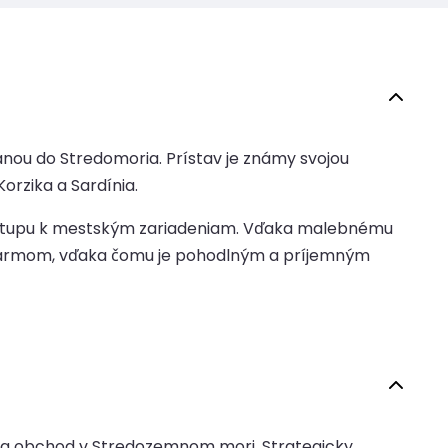
ánou do Stredomoria. Prístav je známy svojou
orzika a Sardínia.
rístupu k mestským zariadeniam. Vďaka malebnému
šarmom, vďaka čomu je pohodlným a príjemným
avu a obchod v Stredozemnom mori. Strategicky