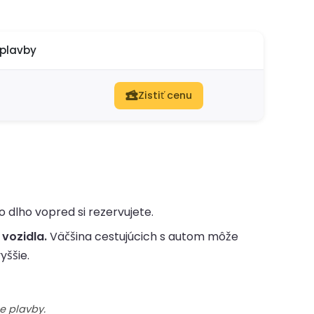
plavby
Zistiť cenu
o dlho vopred si rezervujete.
 vozidla.
Väčšina cestujúcich s autom môže
yššie.
e plavby.