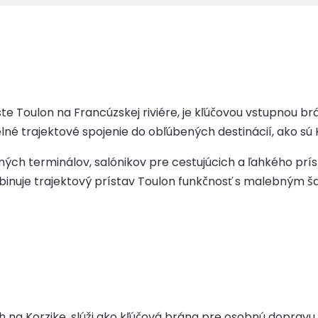
e Toulon na Francúzskej riviére, je kľúčovou vstupnou br
né trajektové spojenie do obľúbených destinácií, ako sú K
ch terminálov, salónikov pre cestujúcich a ľahkého p
nuje trajektový prístav Toulon funkčnosť s malebným 
jších na Korzike, slúži ako kľúčová brána pre osobnú dopr