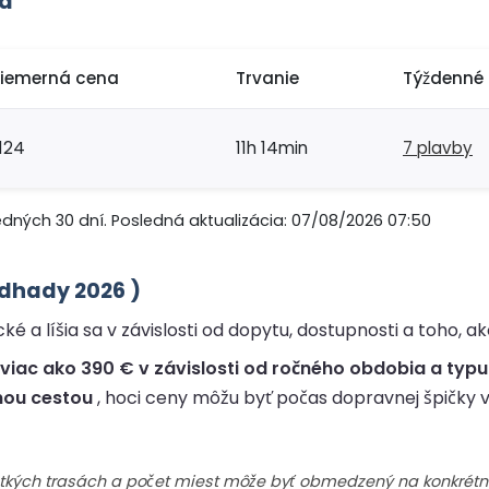
ia
riemerná cena
Trvanie
Týždenné 
124
11h 14min
7 plavby
edných 30 dní. Posledná aktualizácia: 07/08/2026 07:50
odhady 2026 )
 a líšia sa v závislosti od dopytu, dostupnosti a toho, ak
viac ako 390 € v závislosti od ročného obdobia a typu
nou cestou
, hoci ceny môžu byť počas dopravnej špičky v
šetkých trasách a počet miest môže byť obmedzený na konkrétn