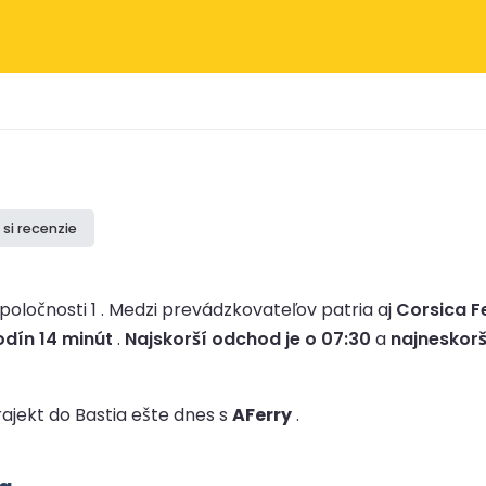
 si recenzie
oločnosti 1 .
Medzi prevádzkovateľov patria aj
Corsica F
odín 14 minút
.
Najskorší odchod je o 07:30
a
najneskorš
trajekt do Bastia ešte dnes s
AFerry
.