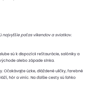
 najvyššie počas víkendov a sviatkov.
e sú k dispozícii reštaurácie, salóniky a
východe alebo západe slnka.
y. Očakávajte úzke, dláždené uličky, farebné
ží, hôr a viníc. Na ďalšie cesty sú ľahko