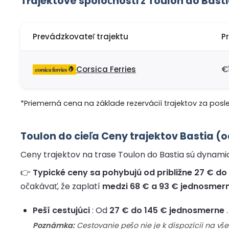
Trajektové spoločnosti z Toulon do Bast
Prevádzkovateľ trajektu
P
Corsica Ferries
€
*Priemerná cena na základe rezervácií trajektov za posl
Toulon do cieľa Ceny trajektov Bastia (
Ceny trajektov na trase Toulon do Bastia sú dynamické
👉
Typické ceny sa pohybujú od približne 27 € do 
očakávať, že zaplatí
medzi 68 € a 93 € jednosmer
Peší cestujúci
: Od
27 € do 145 € jednosmerne
.
Poznámka:
Cestovanie pešo nie je k dispozícii na v