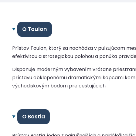
O Toulon
Prístav Toulon, ktorý sa nachádza v pulzujúcom mest
efektivitou a strategickou polohou a ponúka pravidel
Disponuje moderným vybavením vrátane priestranný
prístavu obklopenému dramatickými kopcami kombi
východiskovým bodom pre cestujúcich.
O Bastia
Prístav Bastia, jeden z najrušnejších a najdôležite