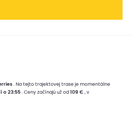
erries
.
Na tejto trajektovej trase je momentálne
í o 23:55
.
Ceny začínajú už od
109 €
, v