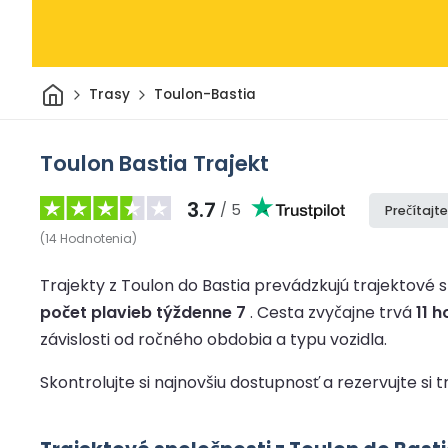
Domov
Trasy
Toulon-Bastia
Toulon Bastia Trajekt
3.7
/ 5
Prečítajte
(
14
Hodnotenia
)
Trajekty z Toulon do Bastia prevádzkujú trajektové sp
počet plavieb týždenne 7
.
Cesta zvyčajne trvá
11 h
závislosti od ročného obdobia a typu vozidla.
Skontrolujte si najnovšiu dostupnosť a rezervujte si 