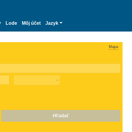
y
Lode
Môj účet
Jazyk
Mapa
Hľadať