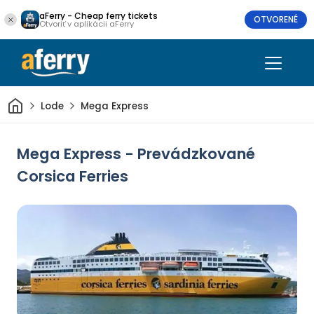
aFerry - Cheap ferry tickets
OTVORENÉ
Otvoriť v aplikácii aFerry
Domov
Lode
Mega Express
Mega Express - Prevádzkované
Corsica Ferries