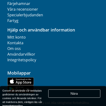
Färjehamnar
Våra recensioner
Specialerbjudanden
Fartyg
Hjälp och användbar information
Mitt konto
Kontakta
Om oss
Användarvillkor
Integritetspolicy
Mobilappar
Genom att använda vår webbplats
Nära
godkänner du användningen av
cookies och liknande tekniker. För
att inaktivera dem, vänligen läs vår
© 1977-
2026
AFerry Ltd. Alla rättigheter förbehållna.
integritetspolicy
.