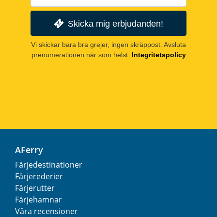
Skicka mig erbjudanden!
Vi skickar bara bra grejer, ingen skräppost. Avsluta
prenumerationen när som helst.
Integritetspolicy
AFerry
Färjedestinationer
Färjerederier
Färjerutter
Färjehamnar
Våra recensioner