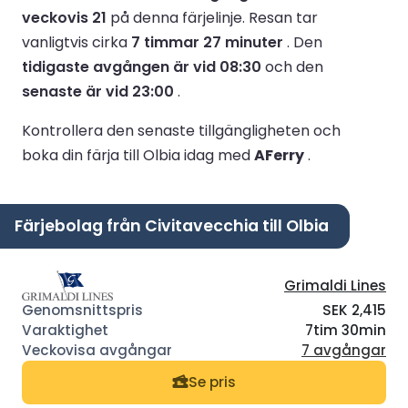
veckovis 21
på denna färjelinje.
Resan tar
vanligtvis cirka
7 timmar 27 minuter
.
Den
tidigaste avgången är vid 08:30
och den
senaste är vid 23:00
.
Kontrollera den senaste tillgängligheten och
boka din färja till Olbia idag med
AFerry
.
Färjebolag från Civitavecchia till Olbia
Grimaldi Lines
SEK 2,415
7tim 30min
7 avgångar
Se pris