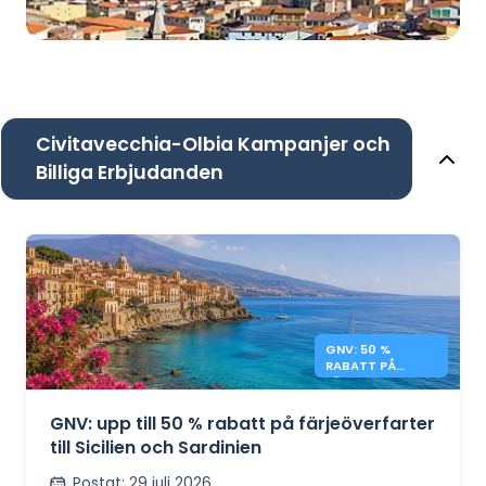
Civitavecchia-Olbia Kampanjer och
Billiga Erbjudanden
GNV: 50 %
RABATT PÅ
FÄRJOR TILL
SICILIEN OCH
SARDINIEN
GNV: upp till 50 % rabatt på färjeöverfarter
till Sicilien och Sardinien
Postat
:
29 juli 2026