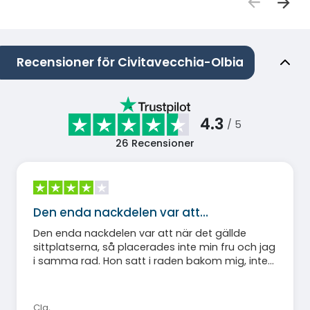
Recensioner för Civitavecchia-Olbia
4.3
/ 5
26
Recensioner
Den enda nackdelen var att…
Den enda nackdelen var att när det gällde
sittplatserna, så placerades inte min fru och jag
i samma rad. Hon satt i raden bakom mig, inte
bredvid mig. Annars var allt bra.
Cla
,