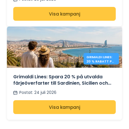
Visa kampanj
GRIMALDI LINES:
20 % RABATT PÅ
MEDELHAVSFÄRJ
OR
Grimaldi Lines: Spara 20 % på utvalda
färjeöverfarter till Sardinien, Sicilien och
Spanien
Postat
:
24 juli 2026
Visa kampanj