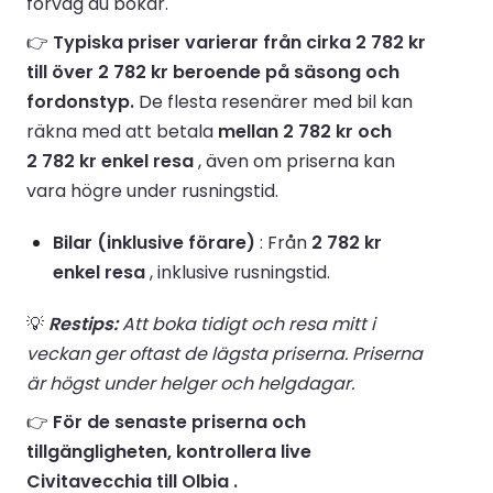
förväg du bokar.
👉
Typiska priser varierar från cirka 2 782 kr
till över 2 782 kr beroende på säsong och
fordonstyp.
De flesta resenärer med bil kan
räkna med att betala
mellan 2 782 kr och
2 782 kr enkel resa
, även om priserna kan
vara högre under rusningstid.
Bilar (inklusive förare)
: Från
2 782 kr
enkel resa
, inklusive rusningstid.
💡
Restips:
Att boka tidigt och resa mitt i
veckan ger oftast de lägsta priserna. Priserna
är högst under helger och helgdagar.
👉
För de senaste priserna och
tillgängligheten, kontrollera live
Civitavecchia till Olbia .