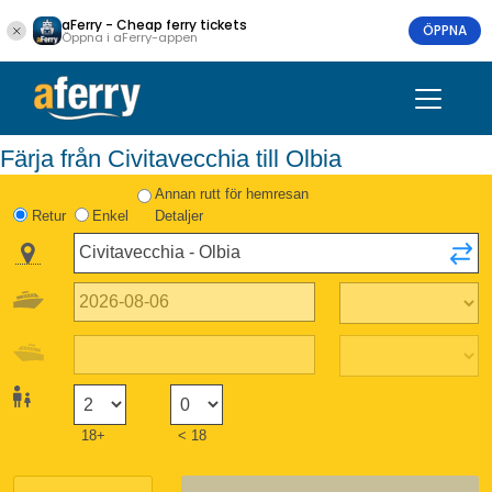
aFerry - Cheap ferry tickets
ÖPPNA
Öppna i aFerry-appen
Färja från Civitavecchia till Olbia
Annan rutt för hemresan
Retur
Enkel
Detaljer
18+
< 18