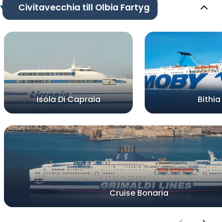
Civitavecchia till Olbia Fartyg
Isola Di Capraia
Bithia
Cruise Bonaria