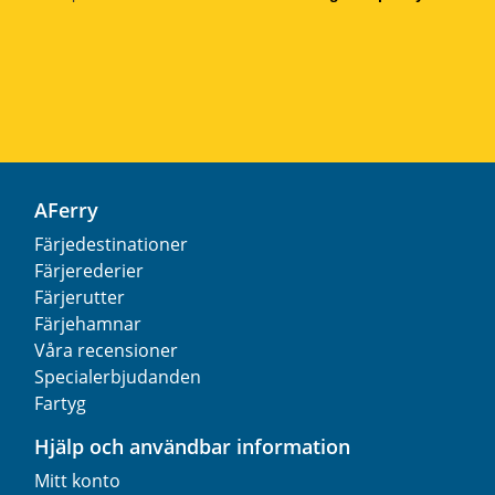
AFerry
Färjedestinationer
Färjerederier
Färjerutter
Färjehamnar
Våra recensioner
Specialerbjudanden
Fartyg
Hjälp och användbar information
Mitt konto