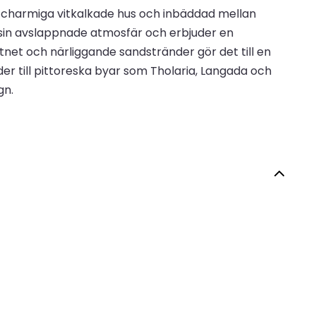
v charmiga vitkalkade hus och inbäddad mellan
r sin avslappnade atmosfär och erbjuder en
tnet och närliggande sandstränder gör det till en
der till pittoreska byar som Tholaria, Langada och
gn.