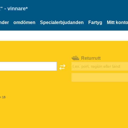
" - vinnare*
nder
omdömen
Specialerbjudanden
Fartyg
Mitt kont
Returrutt
< 18