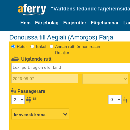
"Världens ledande färjehemsida
Hem
Färjebolag
Färjerutter
Färjehamnar
Lä
Donoussa till Aegiali (Amorgos) Färja
Retur
Enkel
Annan rutt för hemresan
Detaljer
Utgående rutt
Passagerare
18+