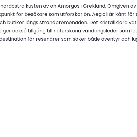
en nordöstra kusten av ön Amorgos i Grekland. Omgiven a
spunkt för besökare som utforskar ön. Aegiali är känt fö
och butiker längs strandpromenaden. Det kristallklara vat
t ger också tillgång till natursköna vandringsleder som le
ull destination för resenärer som söker både äventyr och lu