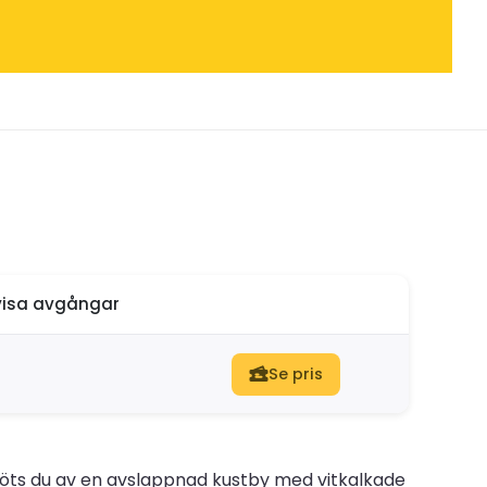
isa avgångar
Se pris
möts du av en avslappnad kustby med vitkalkade