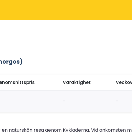
Amorgos)
enomsnittspris
Varaktighet
Veckov
-
-
uder en naturskön resa genom Kykladerna. Vid ankomsten 