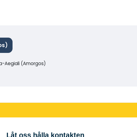
os)
sa-Aegiali (Amorgos)
Låt oss hålla kontakten