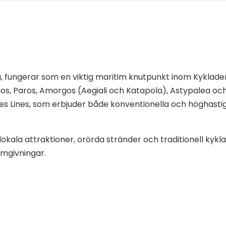
, fungerar som en viktig maritim knutpunkt inom Kyklad
 Naxos, Paros, Amorgos (Aegiali och Katapola), Astypalea o
des Lines, som erbjuder både konventionella och höghast
l lokala attraktioner, orörda stränder och traditionell kykl
omgivningar.