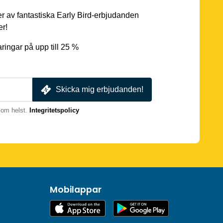
er av fantastiska Early Bird-erbjudanden
er!
ingar på upp till 25 %
Skicka mig erbjudanden!
som helst.
Integritetspolicy
Mobilappar