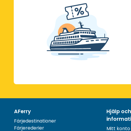
AFerry
Hjälp oc
informat
Färjedestinationer
Färjerederier
Mitt konto