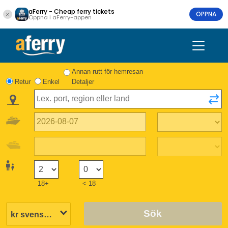
aFerry - Cheap ferry tickets
ÖPPNA
Öppna i aFerry-appen
Annan rutt för hemresan
Retur
Enkel
Detaljer
18+
< 18
Sök