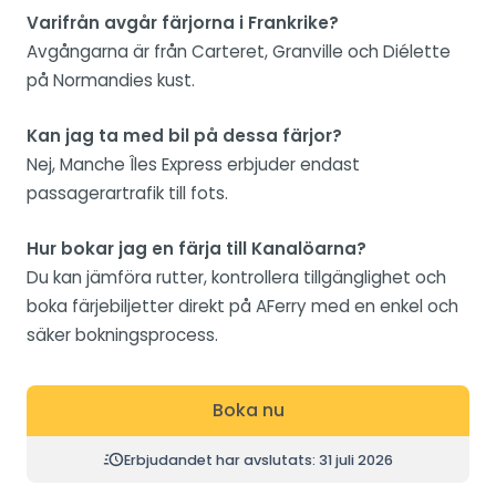
Varifrån avgår färjorna i Frankrike?
Avgångarna är från Carteret, Granville och Diélette
på Normandies kust.
Kan jag ta med bil på dessa färjor?
Nej, Manche Îles Express erbjuder endast
passagerartrafik till fots.
Hur bokar jag en färja till Kanalöarna?
Du kan jämföra rutter, kontrollera tillgänglighet och
boka färjebiljetter direkt på AFerry med en enkel och
säker bokningsprocess.
Boka nu
Erbjudandet har avslutats: 31 juli 2026