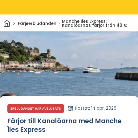
Hem
Manche Îles Express:
Färjeerbjudanden
Kanalöarnas färjor från 40 €
Postat
: 14 apr. 2026
ERBJUDANDET HAR AVSLUTATS
Färjor till Kanalöarna med Manche
Îles Express