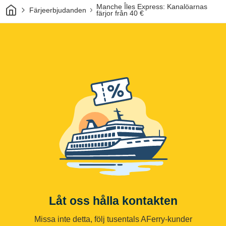
Hem
Manche Îles Express: Kanalöarnas
Färjeerbjudanden
färjor från 40 €
Låt oss hålla kontakten
Missa inte detta, följ tusentals AFerry-kunder