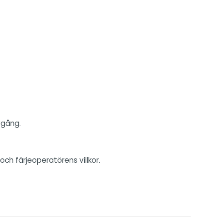
vgång.
ch färjeoperatörens villkor.