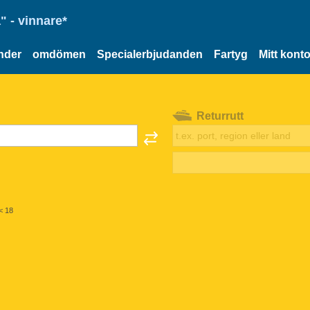
" - vinnare*
nder
omdömen
Specialerbjudanden
Fartyg
Mitt kont
Returrutt
< 18