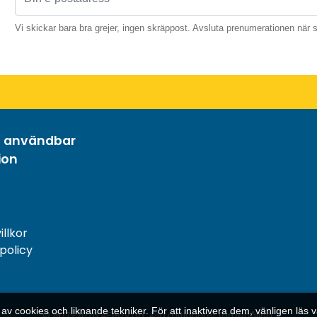
Vi skickar bara bra grejer, ingen skräppost. Avsluta prenumerationen när 
h användbar
ion
llkor
spolicy
cookies och liknande tekniker. För att inaktivera dem, vänligen läs 
© 1977-
2026
AFerry Ltd. Alla rättigheter förbehållna.