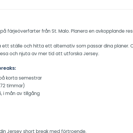
på färjeöverfarter från St. Malo. Planera en avkopplande resa
 på ett ställe och hitta ett alternativ som passar dina planer
esa och njuta av mer tid att utforska Jersey.
breaks:
 på korta semestrar
m 72 timmar)
, i mån av tillgång
din Jersey short break med förtroende.