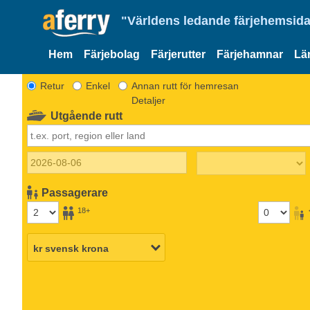
"Världens ledande färjehemsida
Hem
Färjebolag
Färjerutter
Färjehamnar
Lä
Retur
Enkel
Annan rutt för hemresan
Detaljer
Utgående rutt
Passagerare
18+