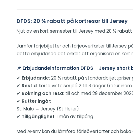
DFDS: 20 % rabatt på kortresor till Jersey
Njut av en kort semester till Jersey med 20 % rabatt 
Jämför färjebiljetter och färjeöverfarter till Jersey
detta erbjudande det enkelt att organisera en kort r
📌
Erbjudandeinformation DFDS – Jersey short 
✔
Erbjudande
: 20 % rabatt på standardbiljettpriser
✔
Restid
: korta vistelser på 2 till 3 dagar (retur ino
✔
Bokning och resa
: till och med 29 december 2026
✔
Rutter ingår
:
St. Malo → Jersey (St Helier)
✔
Tillgänglighet
: i mån av tillgång
Med AFerry kan du jämföra färjeöverfarter och boka 