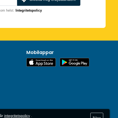
som helst.
Integritetspolicy
Mobilappar
vår
integritetspolicy
.
Nära