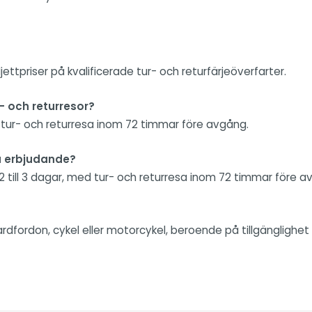
ttpriser på kvalificerade tur- och returfärjeöverfarter.
r- och returresor?
d tur- och returresa inom 72 timmar före avgång.
a erbjudande?
2 till 3 dagar, med tur- och returresa inom 72 timmar före a
fordon, cykel eller motorcykel, beroende på tillgänglighet o