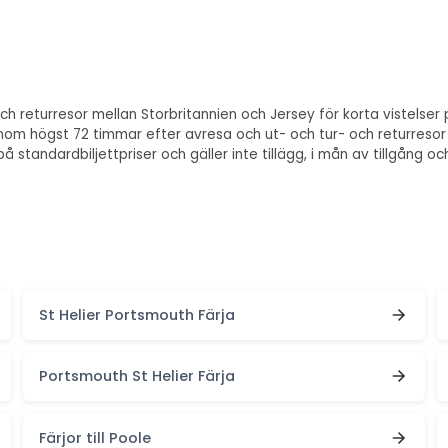
ch returresor mellan Storbritannien och Jersey för korta vistelser p
ke inom högst 72 timmar efter avresa och ut- och tur- och returre
standardbiljettpriser och gäller inte tillägg, i mån av tillgång oc
St Helier Portsmouth Färja
Portsmouth St Helier Färja
Färjor till Poole