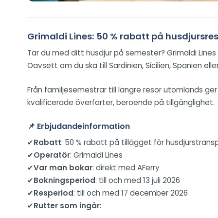
Grimaldi Lines: 50 % rabatt på husdjursre
Tar du med ditt husdjur på semester? Grimaldi Lines
Oavsett om du ska till Sardinien, Sicilien, Spanien el
Från familjesemestrar till längre resor utomlands ger
kvalificerade överfarter, beroende på tillgänglighet.
📌
Erbjudandeinformation
✔
Rabatt
: 50 % rabatt på tillägget för husdjurstrans
✔
Operatör
: Grimaldi Lines
✔
Var man bokar
: direkt med AFerry
✔
Bokningsperiod
: till och med 13 juli 2026
✔
Resperiod
: till och med 17 december 2026
✔
Rutter som ingår
: