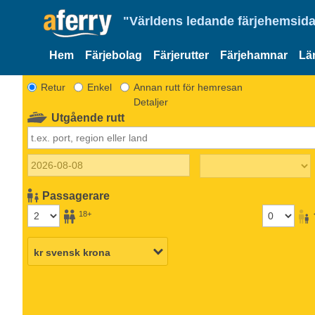
"Världens ledande färjehemsida
Hem
Färjebolag
Färjerutter
Färjehamnar
Lä
Retur
Enkel
Annan rutt för hemresan
Detaljer
Utgående rutt
Passagerare
18+