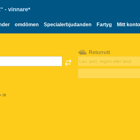
" - vinnare*
nder
omdömen
Specialerbjudanden
Fartyg
Mitt kont
Returrutt
< 18