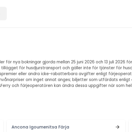
6
ller för nya bokningar gjorda mellan 25 juni 2026 och 13 juli 2026 
illägget för husdjurstransport och gäller inte för tjänster för husd
ngspremier eller andra icke-rabatterbara avgifter enligt färjeoper
invånarpriser om inget annat anges; biljetter som utfärdats enlig
g; AFerry och färjeoperatören kan ändra dessa uppgifter när som hel
Ancona Igoumenitsa Färja