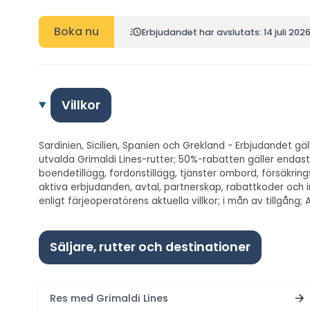
Boka nu
Erbjudandet har avslutats: 14 juli 202
Villkor
Sardinien, Sicilien, Spanien och Grekland - Erbjudandet gä
utvalda Grimaldi Lines-rutter; 50%-rabatten gäller endast t
boendetillägg, fordonstillägg, tjänster ombord, försäkri
aktiva erbjudanden, avtal, partnerskap, rabattkoder och 
enligt färjeoperatörens aktuella villkor; i mån av tillgån
Säljare, rutter och destinationer
Res med Grimaldi Lines