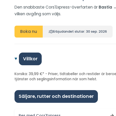
Den snabbaste Cors'Express-överfarten är
Bastia ↔
vilken avgång som väljs.
Boka nu
Erbjudandet slutar: 30 sep. 2026
Villkor
Korsika: 39,99 €* - Priser, tidtabeller och restider är ber
tjänster och seglingsinformation när som helst.
Säljare, rutter och destinationer
Res med Cors'Express