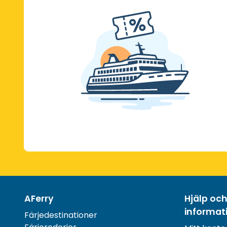
AFerry
Hjälp oc
informat
Färjedestinationer