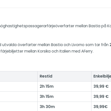
höghastighetspassagerarfärjeöverfarter mellan Bastia på Ko
d utvalda överfarter mellan Bastia och Livorno som tar från
färjebiljetter mellan Korsika och Italien med AFerry.
Restid
Enkelbilj
2h 15m
39,99 €
3h 15m
39,99 €
3h 30m
39,99€