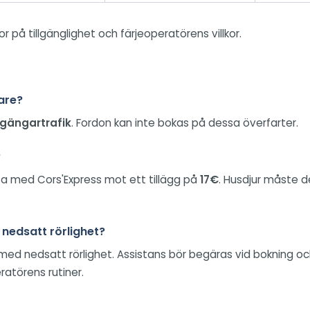
r på tillgänglighet och färjeoperatörens villkor.
are?
gängartrafik
. Fordon kan inte bokas på dessa överfarter.
?
a med Cors'Express mot ett tillägg på
17€
. Husdjur måste d
 nedsatt rörlighet?
 med nedsatt rörlighet. Assistans bör begäras vid bokning o
ratörens rutiner.