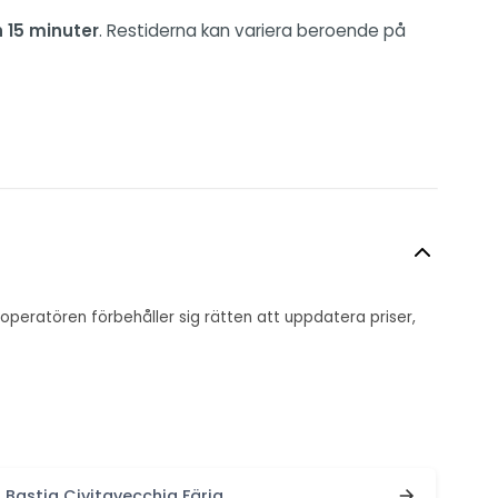
 15 minuter
. Restiderna kan variera beroende på
jeoperatören förbehåller sig rätten att uppdatera priser,
Bastia Civitavecchia Färja