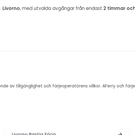
 Livorno
, med utvalda avgångar från endast
2 timmar och
oende av tillgänglighet och färjeoperatörens villkor. AFerry och fär
Livorno Bastia Färja