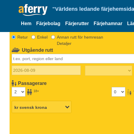
"Världens ledande färjehemsida
Hem
Färjebolag
Färjerutter
Färjehamnar
Lä
Retur
Enkel
Annan rutt för hemresan
Detaljer
Utgående rutt
Passagerare
18+