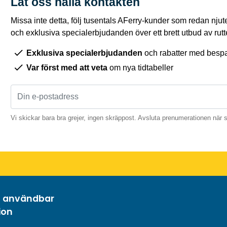
Låt oss hålla kontakten
Missa inte detta, följ tusentals AFerry-kunder som redan njut
och exklusiva specialerbjudanden över ett brett utbud av rutt
Exklusiva specialerbjudanden
och rabatter med bespar
Var först med att veta
om nya tidtabeller
Vi skickar bara bra grejer, ingen skräppost. Avsluta prenumerationen när 
h användbar
ion