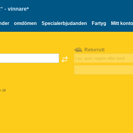
" - vinnare*
nder
omdömen
Specialerbjudanden
Fartyg
Mitt kont
Returrutt
< 18