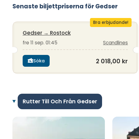
Senaste biljettpriserna för Gedser
Bra erbjudande!
Gedser
→
Rostock
fre 11 sep. 01:45
Scandlines
2 018,00 kr
Söka
Rutter Till Och Från Gedser