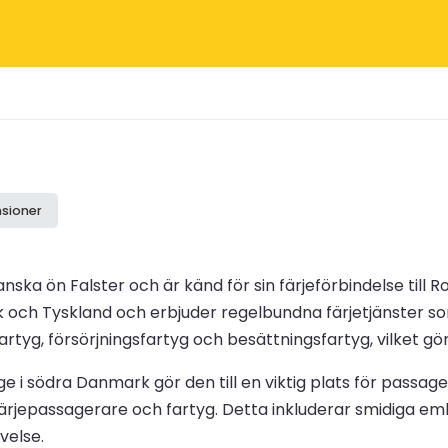
nsioner
ka ön Falster och är känd för sin färjeförbindelse till R
 och Tyskland och erbjuder regelbundna färjetjänster s
rtyg, försörjningsfartyg och besättningsfartyg, vilket gör
ge i södra Danmark gör den till en viktig plats för passa
dja färjepassagerare och fartyg. Detta inkluderar smidig
velse.