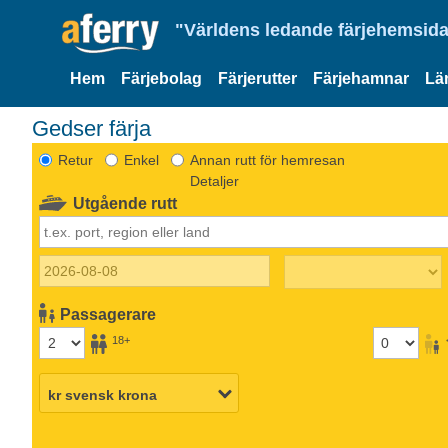
"Världens ledande färjehemsida
Hem
Färjebolag
Färjerutter
Färjehamnar
Lä
Gedser färja
Retur
Enkel
Annan rutt för hemresan
Detaljer
Utgående rutt
Passagerare
18+