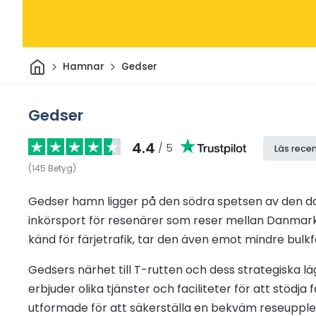
Hem
Hamnar
Gedser
Gedser
4.4
/ 5
Läs rece
(
145
Betyg
)
Gedser hamn ligger på den södra spetsen av den dans
inkörsport för resenärer som reser mellan Danmark
känd för färjetrafik, tar den även emot mindre bulkfa
Gedsers närhet till T-rutten och dess strategiska lä
erbjuder olika tjänster och faciliteter för att stö
utformade för att säkerställa en bekväm reseupple