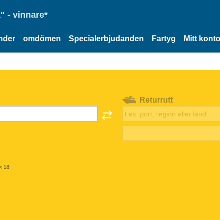
" - vinnare*
nder
omdömen
Specialerbjudanden
Fartyg
Mitt kont
Returrutt
< 18