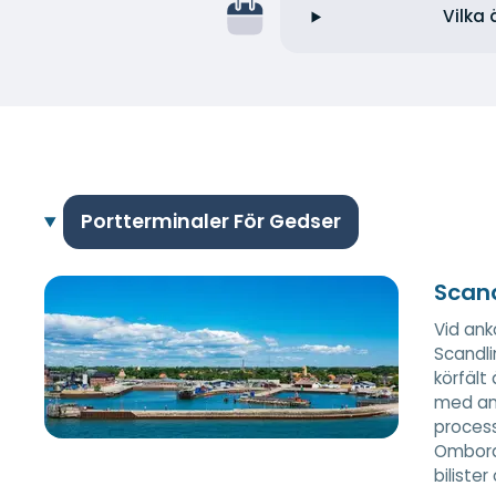
Vilka 
Portterminaler För Gedser
Scand
Vid ank
Scandli
körfält
med an
process
Ombords
biliste