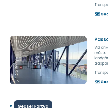
Transpo
🗺️ Go
Pass
Vid ank
måste f
landgån
trappan
Transpo
🗺️ Go
Gedser Fartyg