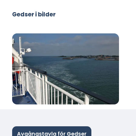
Gedser i bilder
Avgångstavla för Gedser