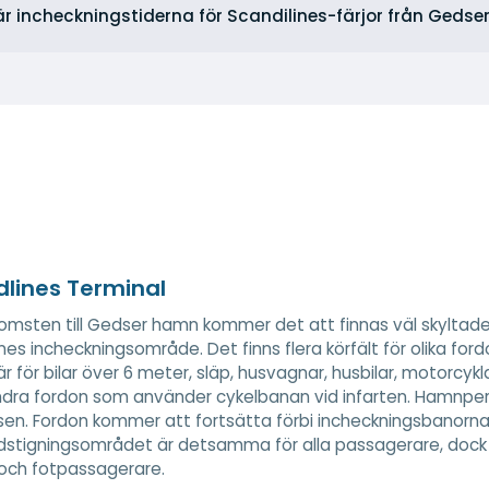
är incheckningstiderna för Scandilines-färjor från Gedser 
lines Terminal
omsten till Gedser hamn kommer det att finnas väl skyltade k
nes incheckningsområde. Det finns flera körfält för olika fordo
 är för bilar över 6 meter, släp, husvagnar, husbilar, motorc
dra fordon som använder cykelbanan vid infarten. Hamnper
en. Fordon kommer att fortsätta förbi incheckningsbanorn
tigningsområdet är detsamma för alla passagerare, dock k
r och fotpassagerare.